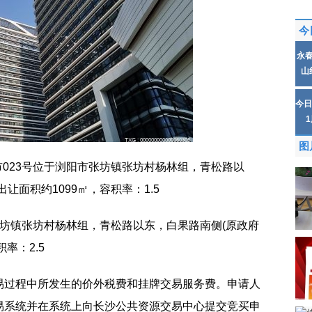
今
永
山
今日
图
阳市023号位于浏阳市张坊镇张坊村杨林组，青松路以
让面积约1099㎡，容积率：1.5
阳市张坊镇张坊村杨林组，青松路以东，白果路南侧(原政府
率：2.5
易过程中所发生的价外税费和挂牌交易服务费。申请人
易系统并在系统上向长沙公共资源交易中心提交竞买申