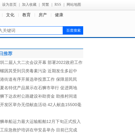
设为首页
|
加入收藏
|
简繁
|
RSS
|
网站地图
文化
教育
房产
健康
日推荐
圳二届人大二次会议开幕 部署2022政府工作
螺因其受到贝类毒素污染 近期发生多起中
港街道有序开展选举投票工作 保障居民民
夏名特优产品展示在石狮市举行 促进两地
狮下达农村公路建设补助资金 助推村间道
开发区举办无偿献血活动 42人献血15500毫
狮单船运力最大运输船舶12月下旬正式投入
工应急救护培训在华安县举办 目前已完成