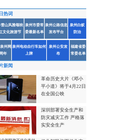
日热词
春雪山风雅颂映
泉州市委常
泉州公路信息
泉州白蚁
红文化旅游节
委最新名单
发布平台
防治
泉州网
泉州电动自行车如何
泉州公安发
福建省委
1周年
上牌
布
常委名单
片新闻
革命历史大片《邓小
平小道》将于4月22日
在全国公映
深圳部署安全生产和
防灾减灾工作 严格落
实安全生产