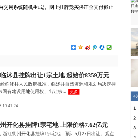
由交易系统随机生成)。网上挂牌竞买保证金支付截止
用权
网上挂牌出让
临沭县挂牌出让1宗土地 起始价8359万元
，经临沭县人民政府批准，临沭县自然资源和规划局决定挂
宗国有建设用地使用权。出让宗...
更多
4
6 10:41:24
1
2
州开化县挂牌1宗宅地 上限价格7.62亿元
3
日，浙江衢州开化县挂牌1宗宅地，预计5月27日出让。观点
人
4