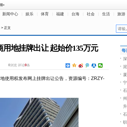
新闻中心
娱乐
体育
福建
台海
社会
生活
旅游
料
> 正文
用地挂牌出让 起始价135万元
每
深
0
0
浏览
评论
条
泥
厦
用地使用权发布网上挂牌出让公告，资源编号：ZRZY-
宁
石
州
升
石
职