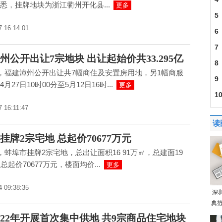
悉，挂牌地块为浙江衢州开化县...
更多
5
7 16:14:01
6
7
州公开出让7宗地块 出让起始价共33.295亿
8
日，福建漳州公开出让共7幅商住及安置房用地，另1幅商服
通
9
月27日10时00分至5月12日16时...
更多
1
7 16:11:47
读
挂牌2宗宅地 总起价70677万元
日，蚌埠市挂牌2宗宅地，总出让面积16 91万㎡，总建面19
总起价70677万元，楼面均价...
更多
4 09:38:35
深
典范
022年开展首次集中供地 共9宗商品住宅地块