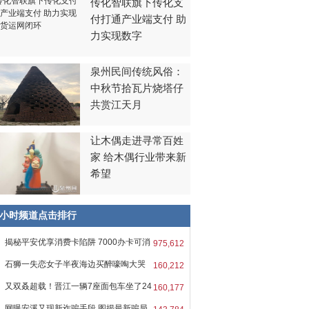
传化智联旗下传化支
付打通产业端支付 助
力实现数字
泉州民间传统风俗：
中秋节拾瓦片烧塔仔
共赏江天月
让木偶走进寻常百姓
家 给木偶行业带来新
希望
8小时频道点击排行
揭秘平安优享消费卡陷阱 7000办卡可消
975,612
石狮一失恋女子半夜海边买醉嚎啕大哭
160,212
又双叒超载！晋江一辆7座面包车坐了24
160,177
网曝安溪又现新诈骗手段 图揭最新骗局