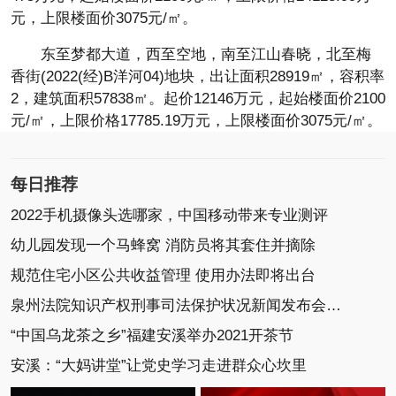
元，上限楼面价3075元/㎡。
东至梦都大道，西至空地，南至江山春晓，北至梅
香街(2022(经)B洋河04)地块，出让面积28919㎡，容积率
2，建筑面积57838㎡。起价12146万元，起始楼面价2100
元/㎡，上限价格17785.19万元，上限楼面价3075元/㎡。
每日推荐
2022手机摄像头选哪家，中国移动带来专业测评
幼儿园发现一个马蜂窝 消防员将其套住并摘除
规范住宅小区公共收益管理 使用办法即将出台
泉州法院知识产权刑事司法保护状况新闻发布会召开
“中国乌龙茶之乡”福建安溪举办2021开茶节
安溪：“大妈讲堂”让党史学习走进群众心坎里