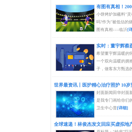
有图有真相！20
小饼烤炉加蘸料“
吗?作为“被低估的
图有真相↓↓↓临沂
[
实时：董宇辉蔡
希望董宇辉温暖的
一个双向温暖的拥
子，做客东方甄选
世界最资讯丨医护精心治疗照护 10
封面新闻田华封面
是我专门画给你们
卫生中心普
[详细]
全球速递！林俊杰发文回应买虚拟地产
原标题：“炒房”巨