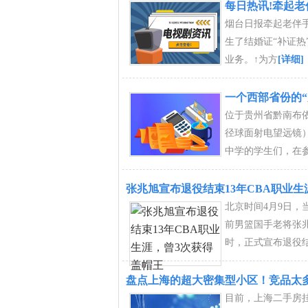
每日热讯!牵起老
烟台日报牵起老伴
生了结婚证“补证
业务。↑为方
[详细]
一个西部省份的“
位于贵州省黔南布依
径球面射电望远镜
中学的学生们，在
张兆旭宣布退役结束13年CBA职业生
北京时间4月9日，
前男篮国手老将张
时，正式宣布退役结
盘点上海的超大密集型小区！竞品太多
目前，上海二手房