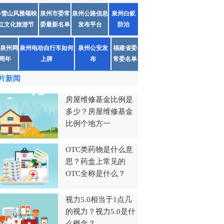
春雪山风雅颂映
泉州市委常
泉州公路信息
泉州白蚁
红文化旅游节
委最新名单
发布平台
防治
泉州网
泉州电动自行车如何
泉州公安发
福建省委
1周年
上牌
布
常委名单
片新闻
房屋维修基金比例是
多少？房屋维修基金
比例个地方一
OTC类药物是什么意
思？药盒上常见的
OTC全称是什么？
视力5.0相当于1点几
的视力？视力5.0是什
么概念？