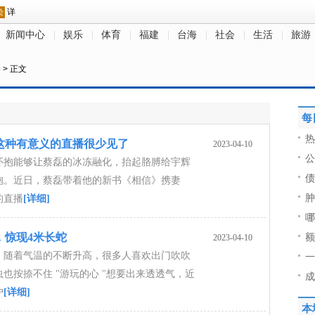
新闻中心
娱乐
体育
福建
台海
社会
生活
旅游
料
> 正文
每
热
这种有意义的直播很少见了
2023-04-10
公
怀抱能够让蔡磊的冰冻融化，抬起胳膊给宇辉
债
抱。近日，蔡磊带着他的新书《相信》携妻
肿
的直播
[详细]
哪
，惊现4米长蛇
额
2023-04-10
讯，随着气温的不断升高，很多人喜欢出门吹吹
一
也按捺不住 "游玩的心 "想要出来透透气，近
成
户
[详细]
本