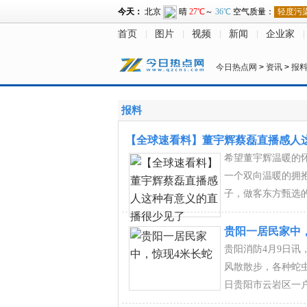
首页
图片
视频
新闻
企业家
今日热点网
>
资讯
>
报
报料
【全球速看料】董宇辉蔡磊直播感人
希望董宇辉温暖的
一个双向温暖的拥
子，做客东方甄选
贵阳一居民家中
贵阳消防4月9日
风散散步，各种蛇虫
日贵阳市云岩区一