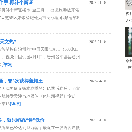
伴手 再补个新证
2023-04-10
手再补个新证楼市“金三月”、出境旅游放开催
深
热”←芝罘区婚姻登记处为市民办理补领结婚证
典范
天文热”
2023-04-10
族苗族自治州的“中国天眼”FAST（500米口
）。视觉中国供图4月1日，贵州省平塘县通州
泉
参
[详细]
厚
涯，曾3次获得盖帽王
2023-04-10
当天津男篮无缘本赛季的CBA季后赛后，35岁
兆旭接受天津当地媒体《体坛新视野》专访
束13
[详细]
，就只能靠“卷”低价
2023-04-10
挂牌量已经达到13万套；最近在一线给客户做