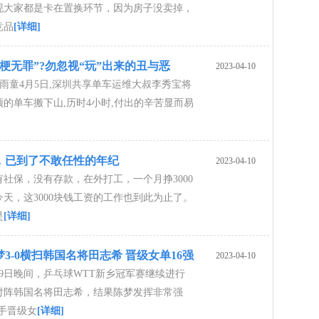
现大家都是卡在置换环节，因为房子没卖掉，
竞品
[详细]
梗无罪”?勿忽视“玩”出来的丑与恶
2023-04-10
雨童4月5日,深圳共享单车运维大叔李秀宝将
的单车搬下山,历时4小时,付出的辛苦显而易
岁，已到了不敢任性的年纪
2023-04-10
有社保，没有存款，在外打工，一个月挣3000
天，这3000块钱工资的工作也到此为止了。
是
[详细]
3-0横扫韩国名将田志希 晋级女单16强
2023-04-10
9日晚间，乒乓球WTT新乡冠军赛继续进行
对阵韩国名将田志希，结果陈梦发挥非常强
对手晋级女
[详细]