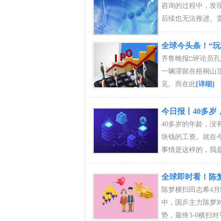
咨询的过程中，发
后续也无法推进。
全球今头条！“玩
齐鲁晚报□评论员孔
一辆滞留在梧桐山顶
见。而在此
[详细]
今日报丨40多
40多岁的年龄，没
块钱的工资。就在今
事情是这样的，我
全球即时看！陈梦
陈梦横扫田志希4月
中，国乒主力陈梦
势，最终3-0横扫