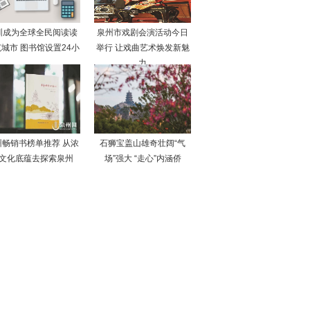
圳成为全球全民阅读读
泉州市戏剧会演活动今日
城市 图书馆设置24小
举行 让戏曲艺术焕发新魅
力
州畅销书榜单推荐 从浓
石狮宝盖山雄奇壮阔“气
文化底蕴去探索泉州
场”强大 “走心”内涵侨