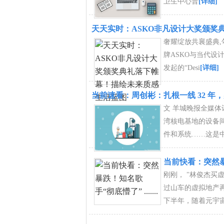
卫生中心普
[详细]
天天实时：ASKO非凡设计大奖颁奖
奢耀绽放共襄盛典,
牌ASKO与当代设
发起的“Desi
[详细]
当前速看：周创彬：扎根一线 32 年
文 羊城晚报全媒
湾核电基地的设备
件和系统……这是
当前快看：突然暴跌！
刚刚， "林俊杰买
过山车的虚拟地产再
下半年，随着元宇