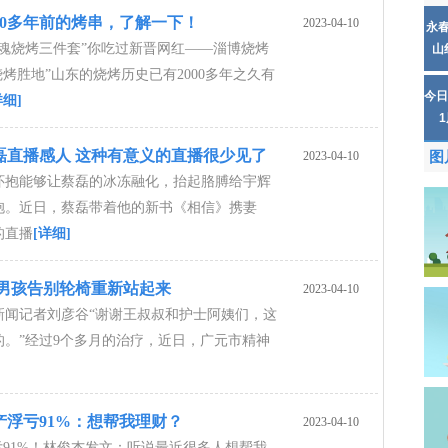
00多年前的烤串，了解一下！
2023-04-10
永
灵魂烧烤三件套”你吃过新晋网红——淄博烧烤
山
烧烤胜地”山东的烧烤历史已有2000多年之久有
今日
详细]
磊直播感人 这种有意义的直播很少见了
2023-04-10
图
怀抱能够让蔡磊的冰冻融化，抬起胳膊给宇辉
抱。近日，蔡磊带着他的新书《相信》携妻
的直播
[详细]
岁男孩告别轮椅重新站起来
2023-04-10
新闻记者刘彦谷“谢谢王叔叔和护士阿姨们，这
的。”经过9个多月的治疗，近日，广元市精神
浮亏91%：想帮我理财？
2023-04-10
亏91%！林俊杰发文：听说最近很多人想帮我