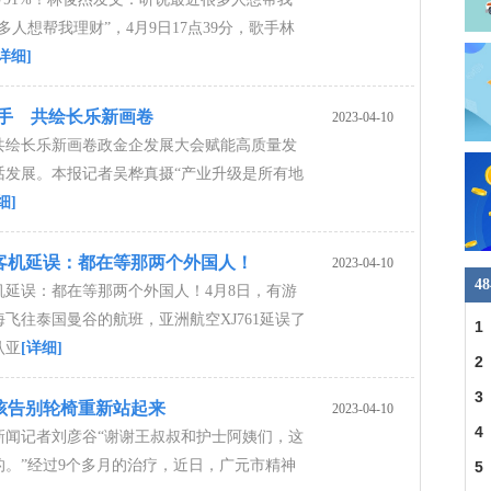
多人想帮我理财”，4月9日17点39分，歌手林
[详细]
联手 共绘长乐新画卷
2023-04-10
共绘长乐新画卷政金企发展大会赋能高质量发
话发展。本报记者吴桦真摄“产业升级是所有地
细]
客机延误：都在等那两个外国人！
2023-04-10
4
机延误：都在等那两个外国人！4月8日，有游
飞往泰国曼谷的航班，亚洲航空XJ761延误了
1
认亚
[详细]
2
3
孩告别轮椅重新站起来
2023-04-10
人
4
新闻记者刘彦谷“谢谢王叔叔和护士阿姨们，这
的。”经过9个多月的治疗，近日，广元市精神
5