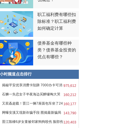
职工福利费有哪些扣
除标准？职工福利费
如何确定计算
债券基金有哪些种
类？债券基金投资的
优点有哪些？
8小时频道点击排行
揭秘平安优享消费卡陷阱 7000办卡可消
975,612
石狮一失恋女子半夜海边买醉嚎啕大哭
160,212
又双叒超载！晋江一辆7座面包车坐了24
160,177
网曝安溪又现新诈骗手段 图揭最新骗局
143,790
晋江陈棣6岁女童被邻家狗狗咬伤 脸部伤
120,403