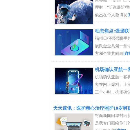
理财！“听说最近很
俊杰在个人微博发
动态焦点:强强
福州日报强强联手
展政金企共聚一堂
方和企业共同面
[详
机场确认亚航一
机场确认亚航一客
客在网上爆料。上海
三个小时，机场确
天天速讯：医护精心治疗照护10岁男
封面新闻田华封面
是我专门画给你们