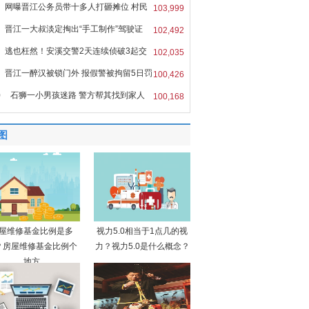
网曝晋江公务员带十多人打砸摊位 村民
103,999
晋江一大叔淡定掏出“手工制作”驾驶证
102,492
逃也枉然！安溪交警2天连续侦破3起交
102,035
晋江一醉汉被锁门外 报假警被拘留5日罚
100,426
0
石狮一小男孩迷路 警方帮其找到家人
100,168
图
屋维修基金比例是多
视力5.0相当于1点几的视
？房屋维修基金比例个
力？视力5.0是什么概念？
地方