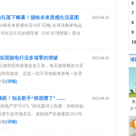
6
7
典礼落下帷幕！描绘未来质感生活蓝图
2023-04-10
8
勾画未来质感生活!4月7日晚,全球顶奢家电品
通
9
计与生活方式的倡导者《IDEAT理想家》联合
1
，实现核电行业多项零的突破
2023-04-10
读
体记者郭思琦身着蓝色工装，每天都穿梭在大亚
间和实验室，总是一丝不苟地检查着每一处零
中国
[详细]
知名歌手“彻底懵了” .......
2023-04-10
房
虚拟地产浮亏91% "的话题冲上热搜，价格宛如
少
度引起市场关注。虚拟地产价格暴跌2021年
宙概
[详细]