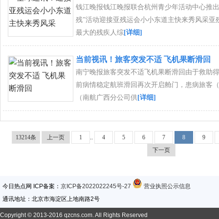
钱江晚报钱江晚报联合杭州青少年活动中心推出“
残”活动迎接亚残运会小小东道主快来秀风采亚
最大的残疾人综
[详细]
当前视讯！旅客突发不适 飞机果断滑回
南宁晚报旅客突发不适飞机果断滑回由于救助
前病情稳定航班滑回再次开启舱门，患病旅客
（南航广西分公司供
[详细]
13214条
上一页
1
..
4
5
6
7
8
9
下一页
今日热点网 ICP备案：
京ICP备2022022245号-27
营业执照公示信息
通讯地址：北京市海淀区上地南路2号
Copyright © 2013-2016 qzcns.com. All Rights Reserved