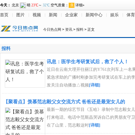
首页
图片
视频
新闻
企业家
新闻中心
娱乐
体育
今日热点网
>
资讯
>
报料
> 正文
报料
讯息：医学生考研复试后，救了个人！
近日在云南大理开往丽江的Y761次列车上一名
紧急求助的广播时刚参加完考研复试在车上的
发关注自动播放△视频
[详细]
【聚看点】羡慕范志毅父女交流方式 爸爸还是最宠女儿的
最新一期的综艺节目《五哈》录制中范志毅女
打来电话。电话中范斯晶哭诉自己的男朋友守
在了山里，范志毅这时
[详细]