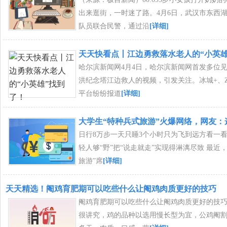
出来逛街，一时迷了路。4月6日，武汉市东西
队员联合民警，通过沿
[详细]
天天快看点丨江边勇救落水老人的“小英雄
哈尔滨新闻网4月4日，哈尔滨新闻网首发多位
洪纪念塔江边救人的视频，引发关注。冰城+、Z
平台纷纷报道
[详细]
大学生“特种兵式旅游”火爆网络，网友：
日行8万步一天只睡3个小时只为飞到远方看一
轻人够“野”把“说走就走”实现得淋漓尽致 最近
旅游”席
[详细]
天天精选！阉鸡育肥期可以吃些什么让阉鸡肉质更好的技巧
阉鸡育肥期可以吃些什么让阉鸡肉质更好的技
很讲究，鸡的品种以选用慢长型为宜，公鸡阉割后