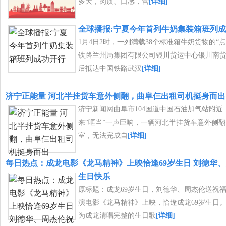
多天，肉质、口感，营
[详细]
全球播报:宁夏今年首列牛奶集装箱班列
1月4日2时，一列满载38个标准箱牛奶货物的“
铁路兰州局集团有限公司银川货运中心银川南货
后抵达中国铁路武汉
[详细]
济宁正能量 河北半挂货车意外侧翻，曲阜仨出租司机挺身而出
济宁新闻网曲阜市104国道中国石油加气站附近
来“哐当”一声巨响，一辆河北半挂货车意外侧
室，无法完成自
[详细]
每日热点：成龙电影《龙马精神》上映恰逢69岁生日 刘德华
生日快乐
原标题：成龙69岁生日，刘德华、周杰伦送祝福
演电影《龙马精神》上映，恰逢成龙69岁生日
为成龙清唱完整的生日歌
[详细]