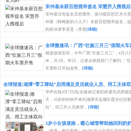
宋仲基未获百想视帝提名 宋慧乔入围视后
宋仲基没有提名百想视帝。第59届百想艺术大
仲基《财阀家的小儿子》未获百想视帝提名，
的扮演者李圣旻（李星
[详细]
全球微速讯：广西“壮族三月三”假期火车
根据放假安排，今年广西“壮族三月三”，4月21
休，共3天。昨日，记者从铁路部门了解到，“壮
车票昨日开始发售。
[详细]
全球报道:湘潭“零工驿站”启用满足灵活就业人员、用工主体
华声在线4月7日讯(全媒体记者彭婷通讯员郑镱
天，50岁的何响平来到湘潭市岳塘区霞光社区数
站”，经工作人员推荐，
[详细]
3岁小女孩迷路，暖心城管帮助她回到奶
（来源：极目新闻）00:093岁小女孩打开奶奶