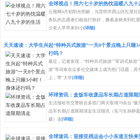
全球视点！用六七十岁的热忱温暖八九十
云视网4月初阳光明媚，当昆明市西山区红星社
务队的志愿者们梳妆打扮好，搬着桌椅来到红
少老人早早来到小
[详细]
天天速读：大学生兴起“特种兵式旅游”一天8个景点晚上只睡
行吗？
最近，记者发现，“特种兵式旅游”“军训式旅游”
游”等词条在众多社交媒体上成为热门话题，其
上，带“大学
[详细]
环球资讯：盒饭车收废品车长期占道限期
生活报哈市交警联合多部门两天取缔70余台“僵
品车长期占道限期清走生活报讯（实习生孙静
摄）连
[详细]
全球速讯：迎接亚残运会小小东道主快来