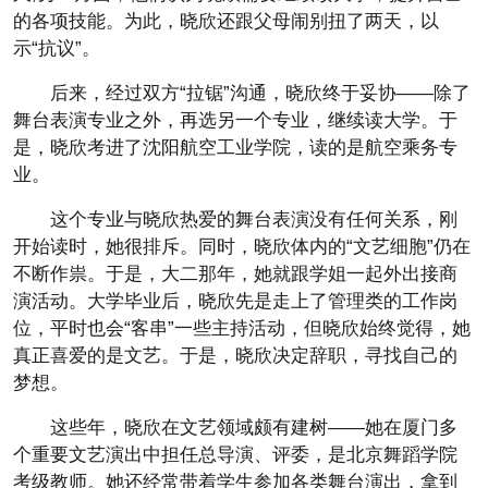
的各项技能。为此，晓欣还跟父母闹别扭了两天，以
示“抗议”。
后来，经过双方“拉锯”沟通，晓欣终于妥协——除了
舞台表演专业之外，再选另一个专业，继续读大学。于
是，晓欣考进了沈阳航空工业学院，读的是航空乘务专
业。
这个专业与晓欣热爱的舞台表演没有任何关系，刚
开始读时，她很排斥。同时，晓欣体内的“文艺细胞”仍在
不断作祟。于是，大二那年，她就跟学姐一起外出接商
演活动。大学毕业后，晓欣先是走上了管理类的工作岗
位，
平
时也会“客串”一些主持活动，但晓欣始终觉得，她
真正喜爱的是文艺。于是，晓欣决定辞职，寻找自己的
梦想。
这些年，晓欣在文艺领域颇有建树——她在厦门多
个重要文艺演出中担任总导演、评委，是北京舞蹈学院
考级教师。她还经常带着学生参加各类舞台演出，拿到