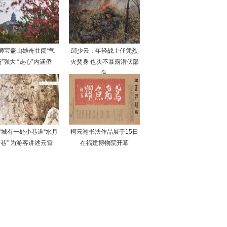
狮宝盖山雄奇壮阔“气
邱少云：年轻战士任凭烈
”强大 “走心”内涵侨
火焚身 也决不暴露潜伏部
队
霄城有一处小巷道“水月
柯云瀚书法作品展于15日
巷” 为游客讲述云霄
在福建博物院开幕