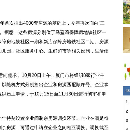
年首次推出4000套房源的基础上，今年再次面向“三
品房。据悉，这些房源分别位于马銮湾保障房地铁社区一
保障房地铁社区一期和新店保障房地铁社区二期。房源
幼儿园、社区服务中心、生鲜超市等相关设施，生活便
报意向需求。10月20日上午，厦门市将组织8家行业主
，以随机方式分别摇出企业和房源匹配顺序号。企业拿
4
员工申请，于10月25日至11月30日进行初审和申
1
18
2
今年特别设置企业间剩余房源调换环节。企业在满足符
公
3
剩余房源，可通过申请在企业之间相互调换。调换截至
4