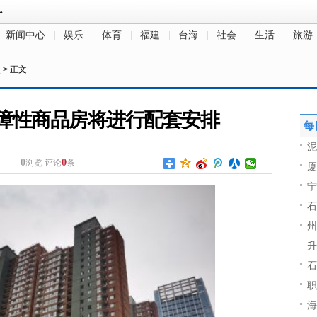
新闻中心
娱乐
体育
福建
台海
社会
生活
旅游
点
> 正文
保障性商品房将进行配套安排
每
泥
0
0
浏览
评论
条
厦
宁
石
州
升
石
职
海