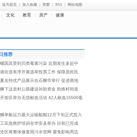
设为首页
|
加入收藏
|
简繁
|
RSS
|
网站地图
文化
教育
房产
健康
日推荐
螺因其受到贝类毒素污染 近期发生多起中
港街道有序开展选举投票工作 保障居民民
夏名特优产品展示在石狮市举行 促进两地
狮下达农村公路建设补助资金 助推村间道
开发区举办无偿献血活动 42人献血15500毫
狮单船运力最大运输船舶12月下旬正式投入
工应急救护培训在华安县举办 目前已完成
沧区将整体修复雨污水管网 避免影响周边