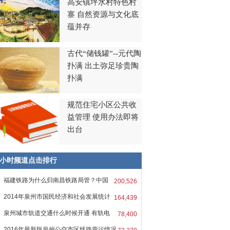
高安镇坪水村特色村
寨 自然资源与文化底
蕴并存
古代“储钱罐”--元代陶
扑满 出土弥足珍贵陶
扑满
规范住宅小区公共收
益管理 使用办法即将
出台
8小时频道点击排行
福建铁路为什么归南昌铁路局管？中国
200,526
2014年泉州市国民经济和社会发展统计
164,439
报
泉州城市轨道交通什么时候开通 有轨电
78,400
2016年最新版泉州公交市区线路营运情况