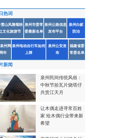
日热词
春雪山风雅颂映
泉州市委常
泉州公路信息
泉州白蚁
红文化旅游节
委最新名单
发布平台
防治
泉州网
泉州电动自行车如何
泉州公安发
福建省委
1周年
上牌
布
常委名单
片新闻
泉州民间传统风俗：
中秋节拾瓦片烧塔仔
共赏江天月
让木偶走进寻常百姓
家 给木偶行业带来新
希望