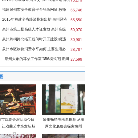
73,279
福建泉州市安全教育平台登录网址 教师
65,746
2015年福建全省经济指标出炉 泉州经济
65,550
泉州市第三批高级人才证发放 泉州高级
50,070
泉州刺桐路北拓工程何时开工建设 睽违
30,901
泉州市区物价消费水平如何 主要生活必
28,787
0
泉州大象的耳朵工作室“356模式”矫正问
27,599
图
州市戏剧会演活动今日
泉州畅销书榜单推荐 从浓
行 让戏曲艺术焕发新魅
厚文化底蕴去探索泉州
力