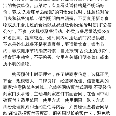
洁的餐饮单位。点菜时，应查看菜谱价格是否明码标
价，养成“先看账单后结账”的习惯;结账时，注意核对价
目表和就餐清单，做到明明白白消费。不要食用新奇食
物或从未食用过的食物以及易过敏食物;聚餐时使用“公筷
公勺”，不参与大规模聚餐活动。外卖点餐尽量选择公众
知名度高、距离较近、短时间内可送达的商家提供者。
不论是外出就餐还是家庭聚餐，要适量饮食，崇尚节
约，养成健康节约消费习惯，自觉抵制“舌尖上的浪费”，
拒食野生动物，不要购买、食用有关部门明令禁止或来
历不明的食物。
购买预付卡时要理性，多了解商家信息，选择证照
齐全、规模较大、口碑良好、经营状况佳、信誉度高的
商家;注意防范各种线上充值等网络预付式消费;不要轻信
商家口头承诺，主动与商家签订书面合同，在合同中明
确预付卡适用范围、使用方式、使用期限、退卡方式、
纠纷处理原则和违约责任等内容，并要谨慎查看合同条
款;谨慎选择预付额度高、服务周期长的预付卡，避免承