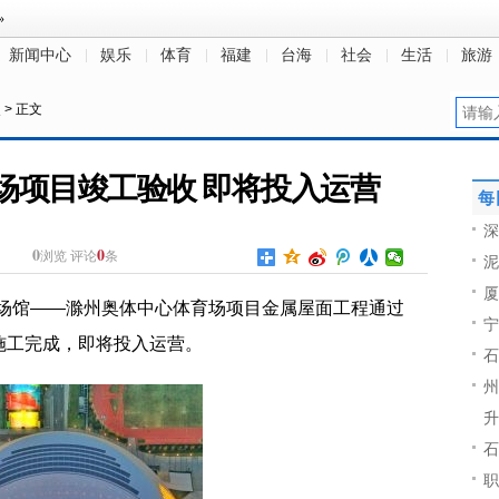
新闻中心
娱乐
体育
福建
台海
社会
生活
旅游
点
> 正文
场项目竣工验收 即将投入运营
每
深
0
0
浏览
评论
条
泥
厦
主要场馆——滁州奥体中心体育场项目金属屋面工程通过
宁
施工完成，即将投入运营。
石
州
升
石
职