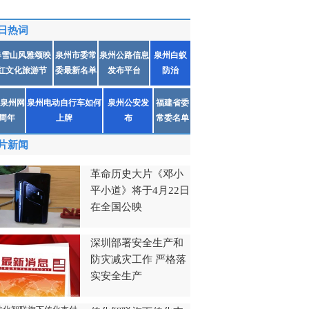
日热词
春雪山风雅颂映
泉州市委常
泉州公路信息
泉州白蚁
红文化旅游节
委最新名单
发布平台
防治
泉州网
泉州电动自行车如何
泉州公安发
福建省委
1周年
上牌
布
常委名单
片新闻
革命历史大片《邓小
平小道》将于4月22日
在全国公映
深圳部署安全生产和
防灾减灾工作 严格落
实安全生产