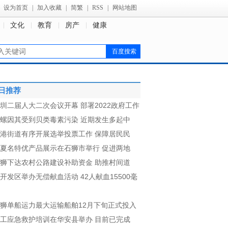
设为首页
|
加入收藏
|
简繁
|
RSS
|
网站地图
文化
教育
房产
健康
日推荐
圳二届人大二次会议开幕 部署2022政府工作
螺因其受到贝类毒素污染 近期发生多起中
港街道有序开展选举投票工作 保障居民民
夏名特优产品展示在石狮市举行 促进两地
狮下达农村公路建设补助资金 助推村间道
开发区举办无偿献血活动 42人献血15500毫
狮单船运力最大运输船舶12月下旬正式投入
工应急救护培训在华安县举办 目前已完成