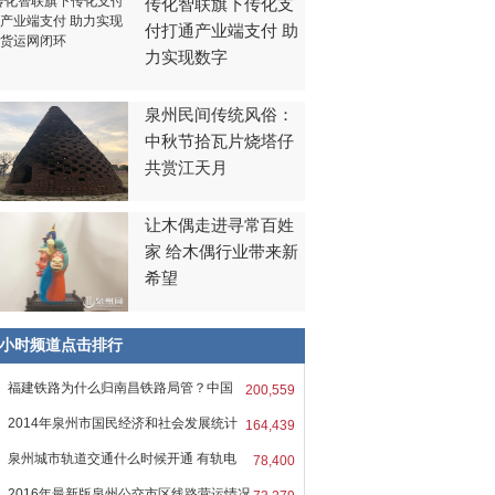
传化智联旗下传化支
付打通产业端支付 助
力实现数字
泉州民间传统风俗：
中秋节拾瓦片烧塔仔
共赏江天月
让木偶走进寻常百姓
家 给木偶行业带来新
希望
8小时频道点击排行
福建铁路为什么归南昌铁路局管？中国
200,559
2014年泉州市国民经济和社会发展统计
164,439
报
泉州城市轨道交通什么时候开通 有轨电
78,400
2016年最新版泉州公交市区线路营运情况