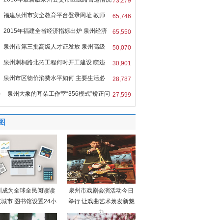
73,279
福建泉州市安全教育平台登录网址 教师
65,746
2015年福建全省经济指标出炉 泉州经济
65,550
泉州市第三批高级人才证发放 泉州高级
50,070
泉州刺桐路北拓工程何时开工建设 睽违
30,901
泉州市区物价消费水平如何 主要生活必
28,787
0
泉州大象的耳朵工作室“356模式”矫正问
27,599
图
圳成为全球全民阅读读
泉州市戏剧会演活动今日
城市 图书馆设置24小
举行 让戏曲艺术焕发新魅
力