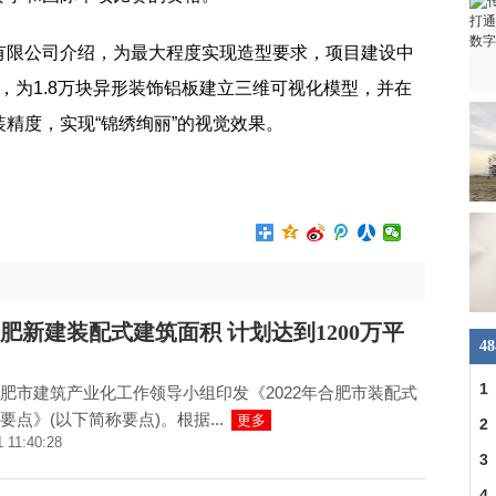
有限公司介绍，为最大程度实现造型要求，项目建设中
技术，为1.8万块异形装饰铝板建立三维可视化模型，并在
精度，实现“锦绣绚丽”的视觉效果。
型
体育赛事举办
建筑面积
肥新建装配式建筑面积 计划达到1200万平
4
1
肥市建筑产业化工作领导小组印发《2022年合肥市装配式
要点》(以下简称要点)。根据...
更多
18
2
1 11:40:28
公
3
4