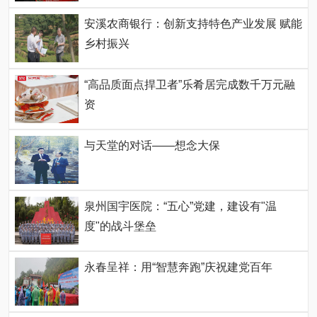
安溪农商银行：创新支持特色产业发展 赋能
乡村振兴
“高品质面点捍卫者”乐肴居完成数千万元融
资
与天堂的对话——想念大保
泉州国宇医院：“五心”党建，建设有"温
度"的战斗堡垒
永春呈祥：用“智慧奔跑”庆祝建党百年