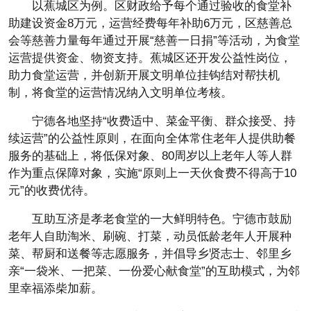
以蕉城区为例。区财政给予每个通过验收的食堂补
助建设资金8万元，运营经费每年补助6万元，区慈善总
会等慈善力量每年通过开展“慈善一日捐”等活动，为食堂
运营提供资金、物资支持。蕉城区还开发公益性岗位，
助力食堂运营，并创新开展文明单位挂钩结对帮扶机
制，将食堂的运营情况纳入文明单位考核。
宁德各地坚持“收费适中、菜金平衡、群众接受、持
续运营”的公益性原则，在面向全体常住老年人提供助餐
服务的基础上，将低保对象、80周岁以上老年人等人群
作为重点保障对象，实施“原则上一天伙食费不得高于10
元”的收费优待。
互助互济是孝老食堂的一大鲜明特色。宁德市鼓励
老年人自助淘米、刷碗、打菜，动员低龄老年人开展种
菜、帮厨和送餐等志愿服务，并倡导乡贤志士、邻里乡
亲“一袋米、一把菜、一份爱心献食堂”的互助模式，为邻
里幸福添柴加薪。