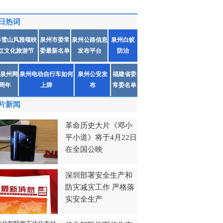
日热词
春雪山风雅颂映
泉州市委常
泉州公路信息
泉州白蚁
红文化旅游节
委最新名单
发布平台
防治
泉州网
泉州电动自行车如何
泉州公安发
福建省委
1周年
上牌
布
常委名单
片新闻
革命历史大片《邓小
平小道》将于4月22日
在全国公映
深圳部署安全生产和
防灾减灾工作 严格落
实安全生产