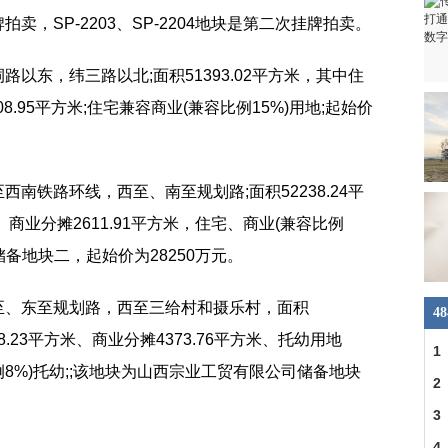
拍卖，SP-2203、SP-2204地块是第二次挂牌拍卖。
祠路以东，纬三路以北;面积51393.02平方米，其中住
08.95平方米;住宅兼容商业(兼容比例15%)用地;起始价
至西南铁路环线，西至、南至规划路;面积52238.24平
、商业分摊2611.91平方米，住宅、商业(兼容比例
储备地块二，起始价为28250万元。
，北至、东至规划路，西至三给村和摄乐村，面积
4
98.23平方米、商业分摊4373.76平方米、托幼用地
1
比例8%)托幼;;该地块为山西宗业工贸有限公司储备地块
车
2
交
3
4