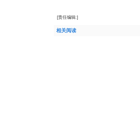
标签：
出让商业用途
总起始价
地块集中挂
[责任编辑:]
相关阅读