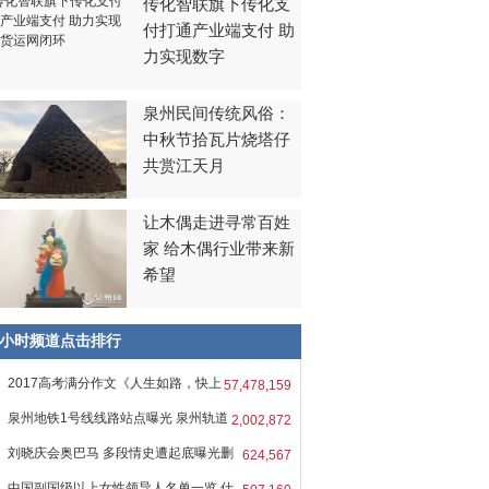
传化智联旗下传化支
付打通产业端支付 助
力实现数字
泉州民间传统风俗：
中秋节拾瓦片烧塔仔
共赏江天月
让木偶走进寻常百姓
家 给木偶行业带来新
希望
8小时频道点击排行
2017高考满分作文《人生如路，快上
57,478,159
吧
泉州地铁1号线线路站点曝光 泉州轨道
2,002,872
刘晓庆会奥巴马 多段情史遭起底曝光删
624,567
中国副国级以上女性领导人名单一览 仕