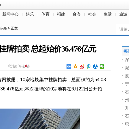
新闻中心
娱乐
体育
福建
台海
社会
生活
旅游
日头条
> 正文
牌拍卖 总起始价36.476亿元
每
深
0
0
浏览
评论
条
泥
厦
网披露，10宗地块集中挂牌拍卖，总面积约为54.08
宁
为36.476亿元;本次挂牌的10宗地将在6月22日公开拍
石
州
升
石
职