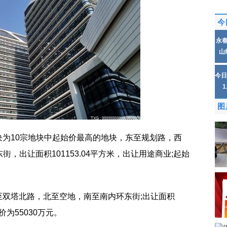
今
永
山
今日
图
地块为10宗地块中起始价最高的地块，东至规划路，西
，出让面积101153.04平方米，出让用途商业;起始
西至双塔北路，北至空地，南至南内环东街;出让面积
价为55030万元。