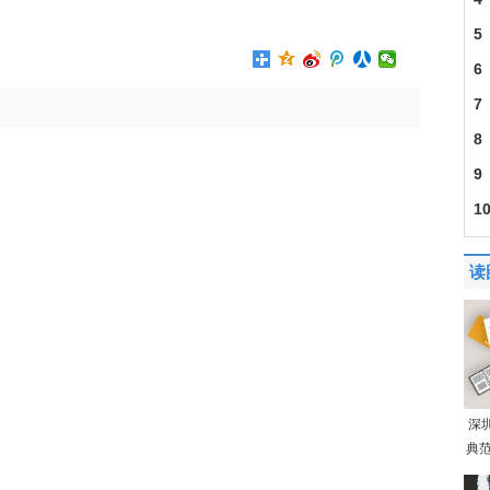
牌
住宅分摊
5
6
建
7
201
8
30
9
成
1
导
读
深
典范