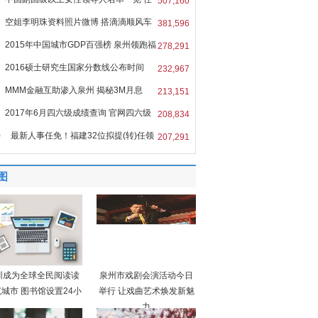
507,160
空姐李明珠资料照片微博 搭滴滴顺风车
381,596
2015年中国城市GDP百强榜 泉州领跑福
278,291
2016硕士研究生国家分数线公布时间
232,967
MMM金融互助渗入泉州 揭秘3M月息
213,151
%的
2017年6月四六级成绩查询 官网四六级
208,834
0
最新人事任免！福建32位拟提(转)任领
207,291
图
圳成为全球全民阅读读
泉州市戏剧会演活动今日
城市 图书馆设置24小
举行 让戏曲艺术焕发新魅
力