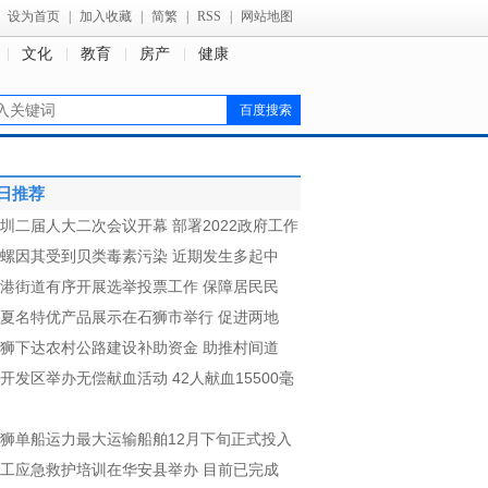
设为首页
|
加入收藏
|
简繁
|
RSS
|
网站地图
文化
教育
房产
健康
日推荐
圳二届人大二次会议开幕 部署2022政府工作
螺因其受到贝类毒素污染 近期发生多起中
港街道有序开展选举投票工作 保障居民民
夏名特优产品展示在石狮市举行 促进两地
狮下达农村公路建设补助资金 助推村间道
开发区举办无偿献血活动 42人献血15500毫
狮单船运力最大运输船舶12月下旬正式投入
工应急救护培训在华安县举办 目前已完成