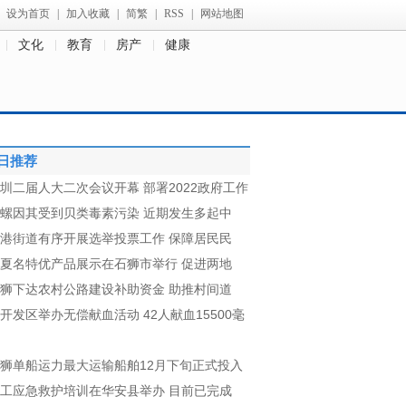
设为首页
|
加入收藏
|
简繁
|
RSS
|
网站地图
文化
教育
房产
健康
日推荐
圳二届人大二次会议开幕 部署2022政府工作
螺因其受到贝类毒素污染 近期发生多起中
港街道有序开展选举投票工作 保障居民民
夏名特优产品展示在石狮市举行 促进两地
狮下达农村公路建设补助资金 助推村间道
开发区举办无偿献血活动 42人献血15500毫
狮单船运力最大运输船舶12月下旬正式投入
工应急救护培训在华安县举办 目前已完成