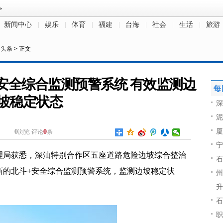
新闻中心
娱乐
体育
福建
台海
社会
生活
旅游
日头条
> 正文
安全综合监测预警系统 有效监测边
每
坡稳定状态
深
泥
0
0
厦
浏览
评论
条
宁
理局获悉，深汕特别合作区五座道路危险边坡综合整治
石
新的北斗+安全综合监测预警系统，监测边坡稳定状
州
升
石
职