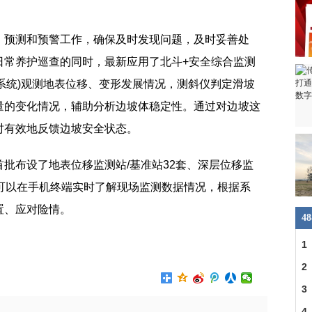
、预测和预警工作，确保及时发现问题，及时妥善处
日常养护巡查的同时，最新应用了北斗+安全综合监测
星系统)观测地表位移、变形发展情况，测斜仪判定滑坡
量的变化情况，辅助分析边坡体稳定性。通过对边坡这
时有效地反馈边坡安全状态。
批布设了地表位移监测站/基准站32套、深层位移监
员可以在手机终端实时了解现场监测数据情况，根据系
置、应对险情。
4
航
财产损失
监测边坡稳定状态
1
车
2
交
3
4