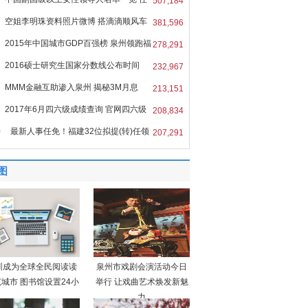
507,184
空姐李明珠资料照片微博 搭滴滴顺风车
381,596
2015年中国城市GDP百强榜 泉州领跑福
278,291
2016硕士研究生国家分数线公布时间
232,967
MMM金融互助渗入泉州 揭秘3M月息
213,151
%的
2017年6月四六级成绩查询 官网四六级
208,834
0
最新人事任免！福建32位拟提(转)任领
207,291
图
圳成为全球全民阅读读
泉州市戏剧会演活动今日
城市 图书馆设置24小
举行 让戏曲艺术焕发新魅
力