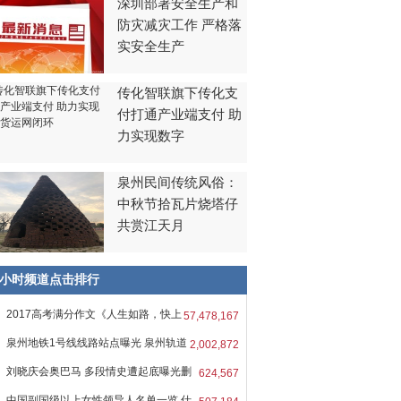
深圳部署安全生产和
防灾减灾工作 严格落
实安全生产
传化智联旗下传化支
付打通产业端支付 助
力实现数字
泉州民间传统风俗：
中秋节拾瓦片烧塔仔
共赏江天月
8小时频道点击排行
2017高考满分作文《人生如路，快上
57,478,167
吧
泉州地铁1号线线路站点曝光 泉州轨道
2,002,872
刘晓庆会奥巴马 多段情史遭起底曝光删
624,567
中国副国级以上女性领导人名单一览 仕