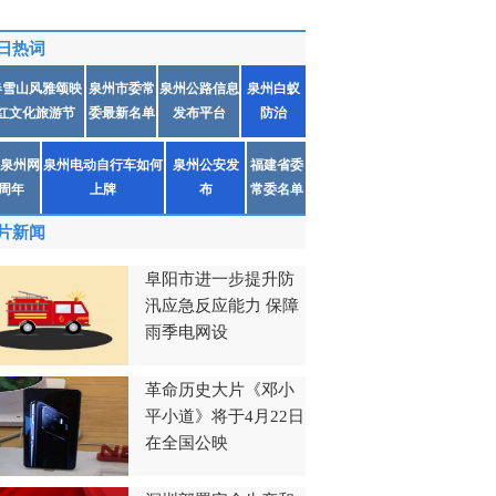
日热词
春雪山风雅颂映
泉州市委常
泉州公路信息
泉州白蚁
红文化旅游节
委最新名单
发布平台
防治
泉州网
泉州电动自行车如何
泉州公安发
福建省委
1周年
上牌
布
常委名单
片新闻
阜阳市进一步提升防
汛应急反应能力 保障
雨季电网设
革命历史大片《邓小
平小道》将于4月22日
在全国公映