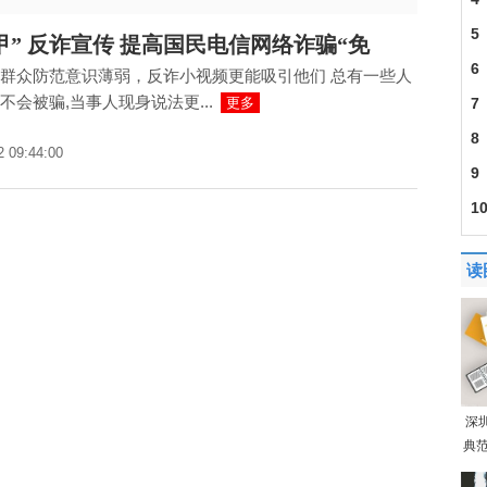
5
甲” 反诈宣传 提高国民电信网络诈骗“免
6
群众防范意识薄弱，反诈小视频更能吸引他们 总有一些人
不会被骗,当事人现身说法更...
建
更多
7
201
8
2 09:44:00
30
9
成
1
导
读
深
典范