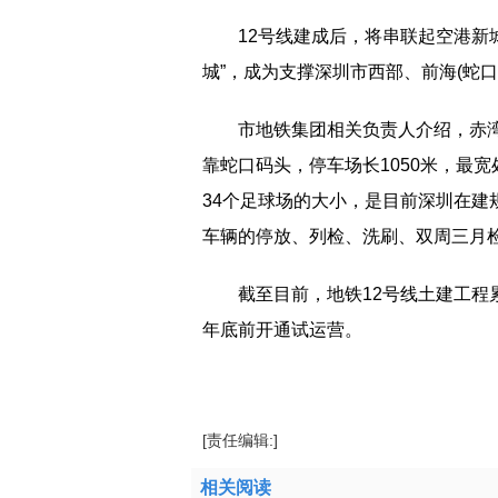
12号线建成后，将串联起空港新
城”，成为支撑深圳市西部、前海(蛇口
市地铁集团相关负责人介绍，赤
靠蛇口码头，停车场长1050米，最宽处
34个足球场的大小，是目前深圳在建
车辆的停放、列检、洗刷、双周三月
截至目前，地铁12号线土建工程累
年底前开通试运营。
标签：
开通试运营
地铁停车场
线路全长
[责任编辑:]
相关阅读