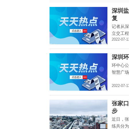
深圳盐
复
记者从深
立交工程
2022-07-1
深圳环
环中心公
智慧广场
2022-07-1
张家口
步
近日，张
练共分为