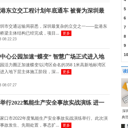
5
港东立交工程计划年底通车 被誉为深圳最
6
圳市交通运输局获悉，深圳最复杂的立交之一——盐港东
建
7
桥梁主体结构已经完成，项目...
更多
201
8
3 08:22:23
30
9
成
1
中心公园加速“蝶变” 智慧广场正式进入地
导
园活力圈正加速蝶变!以湾区命名的358 1米高新地标湾区
读
进入地下层主体施工阶段，深...
更多
3 08:07:27
举行2022氢能生产安全事故实战演练 进一
深
典范
家口市2022年度氢能生产安全事故实战演练举行。此次演
事故发生、先期处置，事态扩...
更多