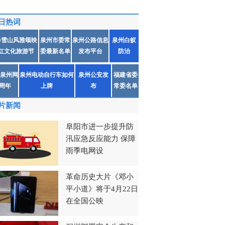
日热词
春雪山风雅颂映
泉州市委常
泉州公路信息
泉州白蚁
红文化旅游节
委最新名单
发布平台
防治
泉州网
泉州电动自行车如何
泉州公安发
福建省委
1周年
上牌
布
常委名单
片新闻
阜阳市进一步提升防
汛应急反应能力 保障
雨季电网设
革命历史大片《邓小
平小道》将于4月22日
在全国公映