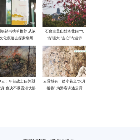
州畅销书榜单推荐 从浓
石狮宝盖山雄奇壮阔“气
文化底蕴去探索泉州
场”强大 “走心”内涵侨
少云：年轻战士任凭烈
云霄城有一处小巷道“水月
焚身 也决不暴露潜伏部
楼巷” 为游客讲述云霄
队