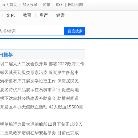
设为首页
|
加入收藏
|
简繁
|
RSS
|
网站地图
文化
教育
房产
健康
日推荐
圳二届人大二次会议开幕 部署2022政府工作
螺因其受到贝类毒素污染 近期发生多起中
港街道有序开展选举投票工作 保障居民民
夏名特优产品展示在石狮市举行 促进两地
狮下达农村公路建设补助资金 助推村间道
开发区举办无偿献血活动 42人献血15500毫
狮单船运力最大运输船舶12月下旬正式投入
工应急救护培训在华安县举办 目前已完成