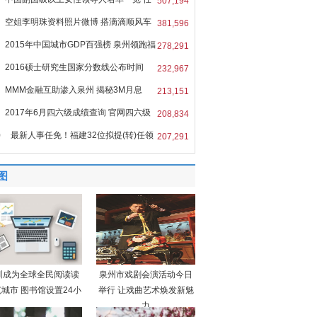
507,194
空姐李明珠资料照片微博 搭滴滴顺风车
381,596
2015年中国城市GDP百强榜 泉州领跑福
278,291
2016硕士研究生国家分数线公布时间
232,967
MMM金融互助渗入泉州 揭秘3M月息
213,151
%的
2017年6月四六级成绩查询 官网四六级
208,834
0
最新人事任免！福建32位拟提(转)任领
207,291
图
圳成为全球全民阅读读
泉州市戏剧会演活动今日
城市 图书馆设置24小
举行 让戏曲艺术焕发新魅
力