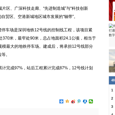
城片区、广深科技走廊、“先进制造城”与“科技创新
)自贸区、空港新城地区城市发展的“轴带”。
湾停车场是深圳地铁12号线的控制线工程，该项目紧
370米，最窄处90米，总占地面积24.1公顷，相当于
规模最大的地铁停车场。建成后，将承担12号线部分
检等。
计完成97%，站后工程累计完成87%，12号线计划
4
轨道交通骨干线
1
车
2
交
3
4