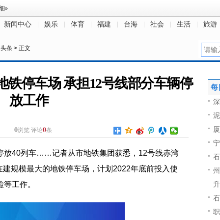
新闻中心
娱乐
体育
福建
台海
社会
生活
旅游
日头条
> 正文
铁停车场 承担12号线部分车辆停
每
放工作
深
泥
0
0
厦
浏览
评论
条
宁
停放40列车……记者从市地铁集团获悉，12号线赤湾
石
建规模最大的地铁停车场，计划2022年底前投入使
州
检等工作。
升
石
职