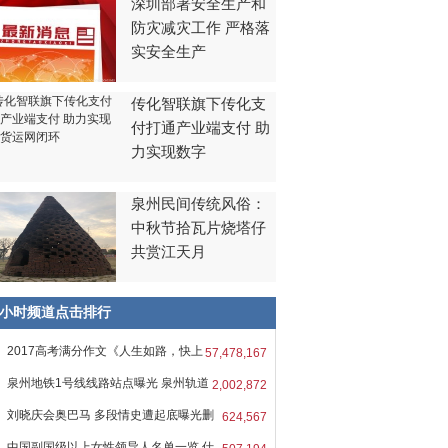
深圳部署安全生产和
防灾减灾工作 严格落
实安全生产
传化智联旗下传化支
付打通产业端支付 助
力实现数字
泉州民间传统风俗：
中秋节拾瓦片烧塔仔
共赏江天月
8小时频道点击排行
2017高考满分作文《人生如路，快上
57,478,167
吧
泉州地铁1号线线路站点曝光 泉州轨道
2,002,872
刘晓庆会奥巴马 多段情史遭起底曝光删
624,567
中国副国级以上女性领导人名单一览 仕