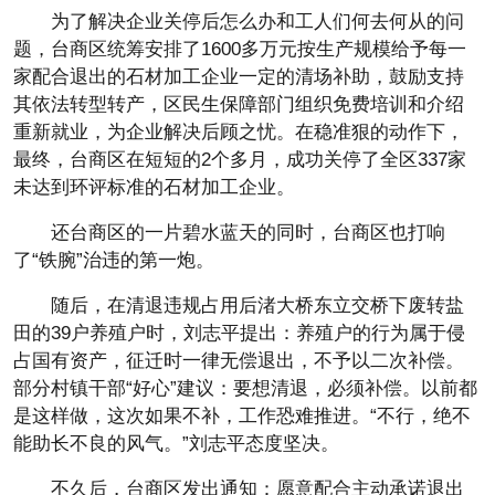
为了解决企业关停后怎么办和工人们何去何从的问
题，台商区统筹安排了1600多万元按生产规模给予每一
家配合退出的石材加工企业一定的清场补助，鼓励支持
其依法转型转产，区民生保障部门组织免费培训和介绍
重新就业，为企业解决后顾之忧。在稳准狠的动作下，
最终，台商区在短短的2个多月，成功关停了全区337家
未达到环评标准的石材加工企业。
还台商区的一片碧水蓝天的同时，台商区也打响
了“铁腕”治违的第一炮。
随后，在清退违规占用后渚大桥东立交桥下废转盐
田的39户养殖户时，刘志平提出：养殖户的行为属于侵
占国有资产，征迁时一律无偿退出，不予以二次补偿。
部分村镇干部“好心”建议：要想清退，必须补偿。以前都
是这样做，这次如果不补，工作恐难推进。“不行，绝不
能助长不良的风气。”刘志平态度坚决。
不久后，台商区发出通知：愿意配合主动承诺退出