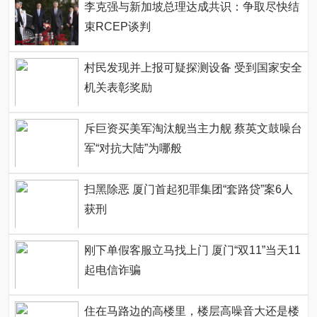
李克强与新加坡总理达成共识：争取尽快结
束RCEP谈判
村民发现并上报可疑探测设备 受到国家安全
机关表彰奖励
斥巨资买美军淘汰舰当主力舰 蔡英文鼓噪台
军“对抗大陆”为哪般
扫黑除恶 厦门首起犯罪集团“套路贷”案6人
获刑
刚下单假客服立马找上门 厦门“双11”当天11
起电信诈骗
住在马路边的高楼里，楼层高噪音大还是楼