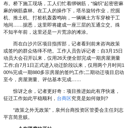
布。桥下施工现场，工人们忙着绑钢筋，“编织”起密密麻
麻的钢筋森林。在工人的操作下，塔吊旋转作业，挖掘
机、推土机、打桩机轰轰鸣响，一辆辆土方车穿梭于工
地间……据悉，这里即将建成一座三层的互通立交。殊
不知半年前，这里还是一片荒凉的滩涂。
而在白沙片区项目指挥部，记者看到前来咨询政策
或签约的群众络绎不绝。工作人员告诉记者：自3月15日
动员大会召开以来，仅用26天便全部完成一期房屋测量
工作;自7月1日正式进入动迁阶段以来，仅用两个月时间1
00%完成一期880多宗房屋的签约工作;二期动迁项目启动
至今，房屋测量、评估基本完成……
惊讶之余，记者更好奇：项目推进如此有序快速，
征迁工作如此平稳顺利，
台商区
究竟是如何做到?
“政策之外无政策”，泉州台商投资区管委会主任刘志
平言简意赅。