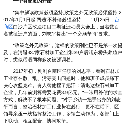
一个有硬度的开始
“集中解读政策必须坚持;政策之外无政策必须坚持;2
017年1月1日起‘两违’不补偿必须坚持……”9月25日，
台
商区
白沙片区改造项目二期征迁动员大会上，当着数百
名被征迁户的面，刘志平提出“十个必须坚持”要求。
“政策之外无政策”，这样的政策刚性已不是第一次提
及，在清退337家石材加工企业和39户后渚东桥头养殖户
时，类似话语同样多次被强调着。
2017年初，刚到台商区任职的刘志平，看到石材加
工业存在散、乱、污等突出问题时，他和班子成员痛下
决心攻坚克难。有人替他捏了把汗：清退这些石材加工
企业，几年前测算需要花费3.9亿元。“一味用补偿的求全
方式，解决不了根本问题。”对于乡镇一把手出身的刘志
平而言，整治石材加工行业势在必行，更不在话下。区
领导亲压一线指挥整治工作，乡镇主动作为，各部门上
下联动、相互配合、协同攻坚。