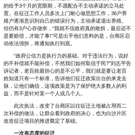
的给予3个月的宽限期，不愿配合不主动承诺的立马处
置。在征迁工作人员多次上门耐心做思想工作，36户养
殖户逐渐意识到自己的错误行为，主动承诺退出养殖。
但仍有3户心存侥幸，“我就不信政府真的敢拆，最后还不
是要赔偿，才能了事!”可是出乎他们意料的是，台商区启
动依法强拆，将通知执行到底。
“政府公信力是执行力的基础。对于违法行为，说好
的不补偿就不能补偿，不然我们如何取信于民?”刘志平告
诉记者，老百姓最担心的是不公平，我们就是要让老百
姓知道只有一个标准，告诉他们征迁政策出台的来龙去
脉，让他们确信，这项政策是为了保护绝大多数人的利
益，而不是针对某一个人或几个人。
此次执法，改变了台商区以往征迁土地被占用而二
次补偿的做法，让群众看到政府的决心，也为白沙片区
改造征迁项目的推进奠定了基础。
一次有态度的征迁