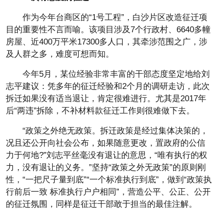
作为今年台商区的“1号工程”，白沙片区改造征迁项
目的重要性不言而喻。该项目涉及7个行政村、6640多幢
房屋、近400万平米17300多人口，其牵涉范围之广，涉
及人群之多，难度可想而知。
今年5月，某位经验非常丰富的干部态度坚定地给刘
志平建议：凭多年的征迁经验和2个月的调研走访，此次
拆迁如果没有适当退让，肯定很难进行。尤其是2017年
后“两违”拆除，不补材料款征迁工作则很难做下去。
“政策之外绝无政策。拆迁政策是经过集体决策的，
况且还公开向社会公布，如果随意更改，置政府的公信
力于何地?”刘志平丝毫没有退让的意思，“唯有执行的权
力，没有退让的义务。”坚持“政策之外无政策”的原则刚
性，“一把尺子量到底”“一个标准执行到底”，做到“政策执
行前后一致 标准执行户户相同”，营造公平、公正、公开
的征迁氛围，同样是征迁干部敢于担当的最佳注解。