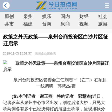
原创
泉州
娱乐
国内
财经
社会
县市
福建
台海
泉商
视频
旅游
政策之外无政策——泉州台商投资区白沙片区征
迁启示
2018-11-05 15:51:37
泉州企业家杂志
泉州台商投资区管委会主任刘志平（左二）在项目
一线调研 郭慧杰/摄
(文/本刊记者 谢玉燕 特约记者 郭慧杰)
近日，
记者驱车从泉州中心市区出发，刚过后渚大桥，只见大
桥两侧各有多个已经浇铸好的混凝土桥墩，呈现排状分