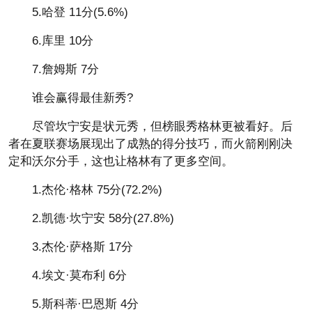
5.哈登 11分(5.6%)
6.库里 10分
7.詹姆斯 7分
谁会赢得最佳新秀?
尽管坎宁安是状元秀，但榜眼秀格林更被看好。后
者在夏联赛场展现出了成熟的得分技巧，而火箭刚刚决
定和沃尔分手，这也让格林有了更多空间。
1.杰伦·格林 75分(72.2%)
2.凯德·坎宁安 58分(27.8%)
3.杰伦·萨格斯 17分
4.埃文·莫布利 6分
5.斯科蒂·巴恩斯 4分