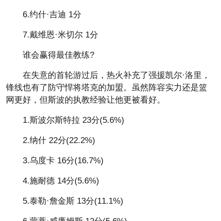
6.约什·吉迪 1分
7.戴维恩·米切尔 1分
谁会赢得最佳教练?
在失意的首轮游过后，热火补充了强援凯尔·洛里，
锋线也有了防守悍将塔克的加盟。虽然阵容实力还是篮
网更好，但斯波的执教经验让他更被看好。
1.斯波尔斯特拉 23分(5.6%)
2.纳什 22分(22.2%)
3.乌度卡 16分(16.7%)
4.施耐德 14分(5.6%)
5.泰勒·詹金斯 13分(11.1%)