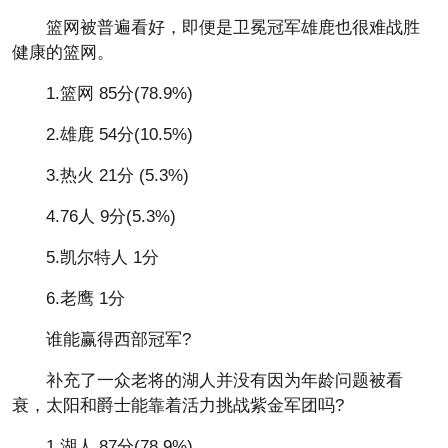
篮网被普遍看好，即便是卫冕冠军雄鹿也很难战胜
健康的篮网。
1.篮网 85分(78.9%)
2.雄鹿 54分(10.5%)
3.热火 21分 (5.3%)
4.76人 9分(5.3%)
5.凯尔特人 1分
6.老鹰 1分
谁能赢得西部冠军?
补充了一众老将的湖人并没有因为年龄问题被看
衰，太阳和爵士能靠着活力挑战紫金军团吗?
1.湖人 87分(78.9%)