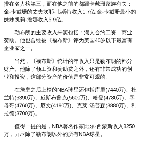
排在名人榜第三，而在他之前的都跟卡戴珊家族有关：
金-卡戴珊的丈夫坎耶-韦斯特收入1.7亿;金-卡戴珊最小的
妹妹凯莉-詹娜收入5.9亿。
勒布朗的主要收入来源包括：湖人合约工资，商业
赞助。他也曾经被《福布斯》评为美国40岁以下最富有
企业家之一。
当然，《福布斯》统计的年收入只是勒布朗的部分
财产。他除了领工资和赞助费之外，还有非常成功的创
业和投资，这部分资产的价值是非常可观的。
在詹皇之后上榜的NBA球星还包括库里(7440万)、杜
兰特(6390万)、威斯布鲁克(5600万)、哈登(4780万)、字
母哥(4760万)、厄文(4190万)、克莱-汤普森(3880万)、利
拉德(3700万)。
值得一提的是，NBA著名作家比尔-西蒙斯收入8250
万，力压除了勒布朗以外的所有NBA球星。