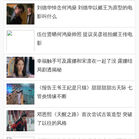
刘德华悼念何鸿燊 刘德华以赌王为原型的电
影叫什么
伍仕贤晒何鸿燊帅照 提议吴彦祖拍赌王传电
影
幸福触手可及露娜和宋凛在一起了没 露娜结
局剧透揭秘
《报告王爷王妃是只猫》甜甜甜甜出天际 七
管炎情缘不断
邓恩熙《天醒之路》首次尝试古装造型 突破
了以往的风格