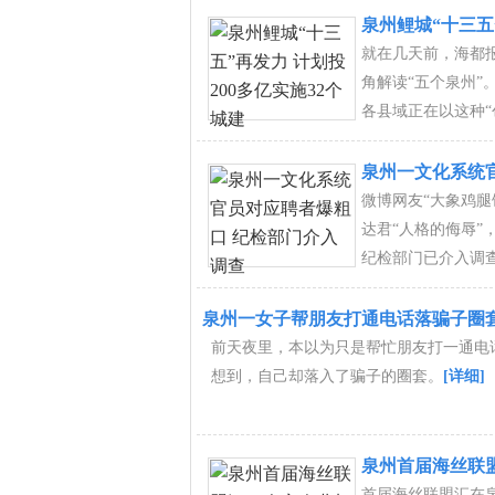
泉州鲤城“十三五
就在几天前，海都
角解读“五个泉州
各县域正在以这种“
泉州一文化系统
微博网友“大象鸡
达君“人格的侮辱
纪检部门已介入调
泉州一女子帮朋友打通电话落骗子圈套 
前天夜里，本以为只是帮忙朋友打一通电
想到，自己却落入了骗子的圈套。
[详细]
泉州首届海丝联盟
首届海丝联盟汇在