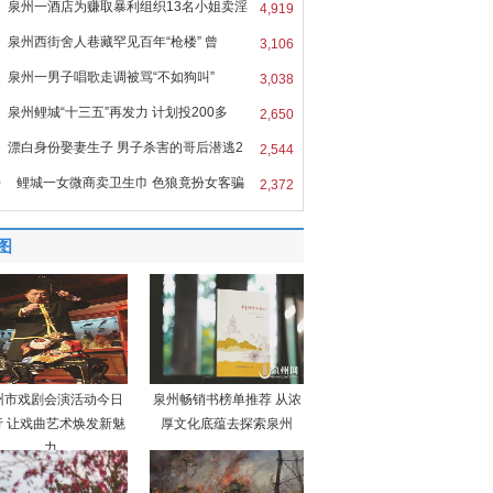
泉州一酒店为赚取暴利组织13名小姐卖淫
4,919
泉州西街舍人巷藏罕见百年“枪楼” 曾
3,106
泉州一男子唱歌走调被骂“不如狗叫”
3,038
泉州鲤城“十三五”再发力 计划投200多
2,650
漂白身份娶妻生子 男子杀害的哥后潜逃2
2,544
0
鲤城一女微商卖卫生巾 色狼竟扮女客骗
2,372
图
州市戏剧会演活动今日
泉州畅销书榜单推荐 从浓
行 让戏曲艺术焕发新魅
厚文化底蕴去探索泉州
力