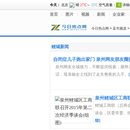
首页
图片
视频
新闻
企业家
今日热点网
>
县市频道
鲤城新闻
自闭症儿子跑出家门 泉州网友朋友圈
泉州网友全城接力，不断提供线索，最终
话，母亲杨女士找到了走失整夜的儿子。
泉州鲤城区工商联
鲤城工商联（总商会
谈会，区委常委、
细]