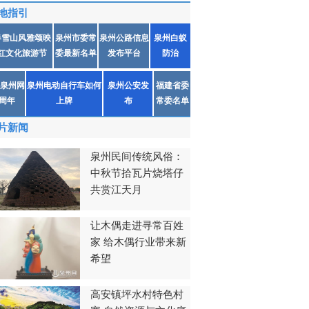
地指引
春雪山风雅颂映
泉州市委常
泉州公路信息
泉州白蚁
红文化旅游节
委最新名单
发布平台
防治
泉州网
泉州电动自行车如何
泉州公安发
福建省委
1周年
上牌
布
常委名单
片新闻
泉州民间传统风俗：
中秋节拾瓦片烧塔仔
共赏江天月
让木偶走进寻常百姓
家 给木偶行业带来新
希望
高安镇坪水村特色村