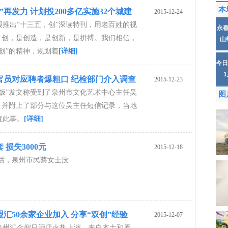
本
”再发力 计划投200多亿实施32个城建
2015-12-24
报推出“十三五，创”深读特刊，用老百姓的视
永
”。创，是创造，是创新，是拼搏。我们相信，
山
创”的精神，规划着
[详细]
今日
官员对应聘者爆粗口 纪检部门介入调查
2015-12-23
腿饭”发文称受到了泉州市文化艺术中心主任吴
图
”，并附上了部分与这位吴主任短信记录，当地
查此事。
[详细]
损失3000元
2015-12-18
话，泉州市民蔡女士没
汇50余家企业加入 分享“双创”经验
2015-12-07
泉州汇金假日酒店火热上演，来自本土和厦