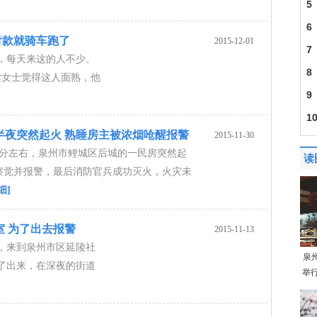
5
6
没付款就骑车跑了
2015-12-01
7
，每天来这的人不少。
8
梁女士觉得这人面熟，他
9
1
半夜突然起火 熟睡房主被浓烟呛醒报警
2015-11-30
时30分左右，泉州市鲤城区后城的一民房突然起
读
察觉并报警，最后消防官兵成功灭火，火灾未
细]
室 为了出去报警
2015-11-13
，来到泉州市区延陵社
泉
了出来，在深夜的街道
举