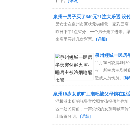
拦下。
[详细]
泉州一男子买了840元21注大乐透 
梁女士在泉州市区状元街经营一家彩票店
昨日下午1点57分，一个男子走了进来。
来店里买过几次彩票。
[详细]
泉州鲤城一民房
11月30日凌晨4
火，所幸房主及时
造成人员伤员。
[详
泉州18岁女孩旷工泡吧被父母锁在卧
浮桥派出所的张警官按照女孩提供的住址
区一处民房前，一声尖锐的女孩叫喊声传
上听得分明。
[详细]