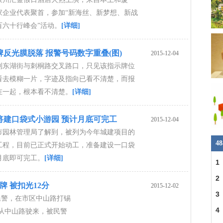
家企业代表聚首，参加“新海丝、新梦想、新战
百六十行峰会”活动。
[详细]
反光膜脱落 报警号码数字重叠(图)
2015-12-04
到东湖街与刺桐路交叉路口，只见该指示牌位
看去模糊一片，字迹及指向已看不清楚，而报
在一起，根本看不清楚。
[详细]
将建口袋式小游园 预计月底可完工
2015-12-04
市园林管理局了解到，被列为今年城建项目的
4
工程，目前已正式开始动工，准备建设一口袋
月底即可完工。
[详细]
1
2
牌 被扣光12分
2015-12-02
3
民警，在市区中山路打锡
4
从中山路驶来，被民警