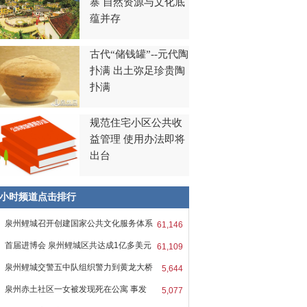
寨 自然资源与文化底
蕴并存
古代“储钱罐”--元代陶
扑满 出土弥足珍贵陶
扑满
规范住宅小区公共收
益管理 使用办法即将
出台
8小时频道点击排行
泉州鲤城召开创建国家公共文化服务体系
61,146
首届进博会 泉州鲤城区共达成1亿多美元
61,109
泉州鲤城交警五中队组织警力到黄龙大桥
5,644
泉州赤土社区一女被发现死在公寓 事发
5,077