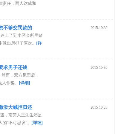
律责任，两人达成和
资不够交罚款的
2015-10-30
阿伯迷上了到小区会所里赌
中派出所抓了两次。
[详
人要求男子还钱
2015-10-30
。然而，双方见面后，
被人诈骗。
[详细]
撒泼大喊拒归还
2015-10-28
遭遇，南安人王先生还是
的“不可思议”。
[详细]