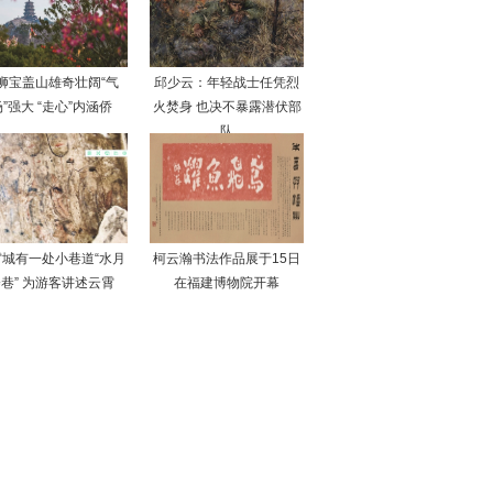
狮宝盖山雄奇壮阔“气
邱少云：年轻战士任凭烈
”强大 “走心”内涵侨
火焚身 也决不暴露潜伏部
队
霄城有一处小巷道“水月
柯云瀚书法作品展于15日
巷” 为游客讲述云霄
在福建博物院开幕