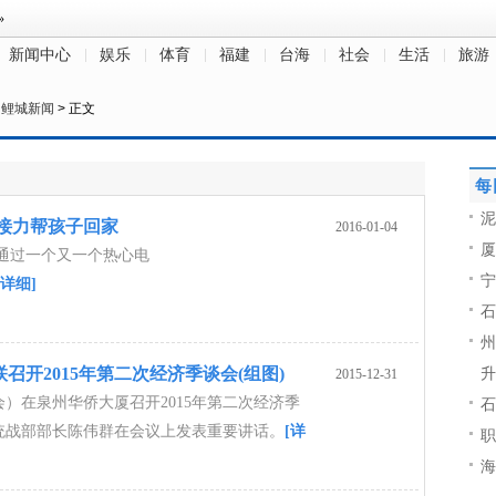
新闻中心
娱乐
体育
福建
台海
社会
生活
旅游
>
鲤城新闻
> 正文
每
泥
接力帮孩子回家
2016-01-04
厦
通过一个又一个热心电
宁
[详细]
石
州
召开2015年第二次经济季谈会(组图)
升
2015-12-31
）在泉州华侨大厦召开2015年第二次经济季
石
统战部部长陈伟群在会议上发表重要讲话。
[详
职
海