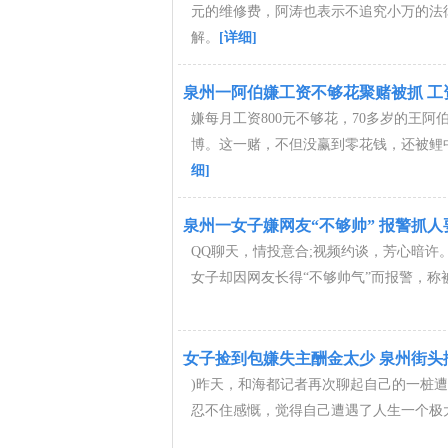
元的维修费，阿涛也表示不追究小万的法
解。
[详细]
泉州一阿伯嫌工资不够花聚赌被抓 工
嫌每月工资800元不够花，70多岁的王
博。这一赌，不但没赢到零花钱，还被鲤
细]
泉州一女子嫌网友“不够帅” 报警抓
QQ聊天，情投意合;视频约谈，芳心暗许
女子却因网友长得“不够帅气”而报警，称
女子捡到包嫌失主酬金太少 泉州街头
)昨天，和海都记者再次聊起自己的一桩
忍不住感慨，觉得自己遭遇了人生一个极大