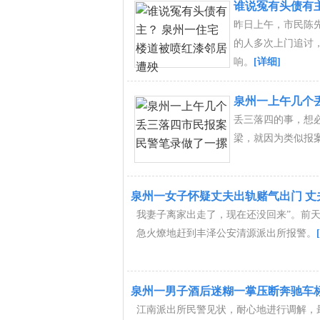
谁说冤有头债有
昨日上午，市民陈
的人多次上门追讨
响。
[详细]
泉州一上午几个
丢三落四的事，想
梁，就因为类似报
泉州一女子怀疑丈夫出轨赌气出门 丈
我妻子离家出走了，现在还没回来”。前天
急火燎地赶到丰泽公安清源派出所报警。
泉州一男子酒后迷糊一掌压断奔驰车标 
江南派出所民警见状，耐心地进行调解，最