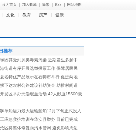
设为首页
|
加入收藏
|
简繁
|
RSS
|
网站地图
文化
教育
房产
健康
日推荐
螺因其受到贝类毒素污染 近期发生多起中
港街道有序开展选举投票工作 保障居民民
夏名特优产品展示在石狮市举行 促进两地
狮下达农村公路建设补助资金 助推村间道
开发区举办无偿献血活动 42人献血15500毫
狮单船运力最大运输船舶12月下旬正式投入
工应急救护培训在华安县举办 目前已完成
沧区将整体修复雨污水管网 避免影响周边