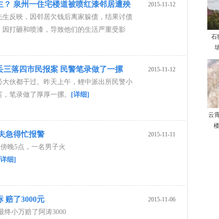
主？ 泉州一住宅楼道被喷红漆邻居遭殃
2015-11-12
先生反映，因邻居欠钱后离家躲债，结果讨债
，因打砸和喷漆，导致他们的生活严重受影
石
场
丢三落四市民报案 民警笔录做了一摞
2015-11-12
必大伙都干过。昨天上午，鲤中派出所民警小
案，笔录做了厚厚一摞。
[详细]
云
楼
夫急得忙报警
2015-11-11
傍晚5点，一名男子火
[详细]
赔了3000元
2015-11-06
终小万赔了阿涛3000