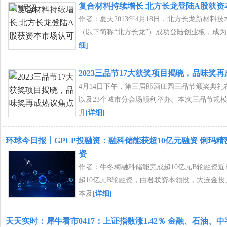
复合材料持续增长 北方长龙登陆A股获资
作者：夏天2013年4月18日，北方长龙新材料
（以下简称“北方长龙”）成功登陆创业板，成为
细]
2023三品节17大获奖项目揭晓，品味奖
4月14日下午，第三届郎酒庄园三品节颁奖典礼
以及23个城市分会场顺利举办。本次三品节规
升
[详细]
环球今日报丨GPLP投融资：融科储能获超10亿元融资 俐玛
资
作者：牛冬梅融科储能完成超10亿元B轮融资
超10亿元B轮融资，由君联资本领投，大连金
本及
[详细]
天天实时：犀牛看市0417：上证指数涨1.42％ 金融、石油、