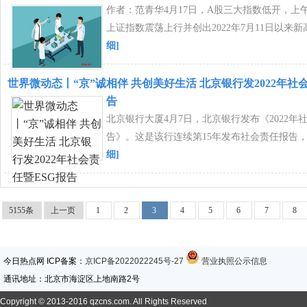
作者：范青华4月17日，A股三大指数低开，上
上证指数震荡上行并创出2022年7月11日以来
细]
世界微动态丨“京”诚相伴 共创美好生活 北京银行发2022年社
告
北京银行大厦4月7日，北京银行发布《2022年
告》。这是该行连续第15年发布社会责任报告，
细]
5155条
上一页
1
2
3
4
5
6
7
8
今日热点网 ICP备案：
京ICP备2022022245号-27
营业执照公示信息
通讯地址：北京市海淀区上地南路2号
Copyright © 2013-2016 qzcns.com. All Rights Reserved