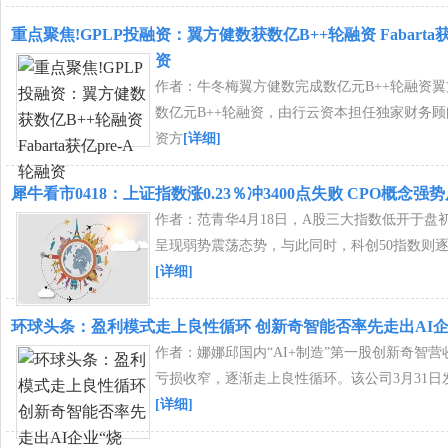
重点聚焦!GPLP投融资：翼方健数获数亿B++轮融资 Fabarta获
资
作者：牛冬梅翼方健数完成数亿元B++轮融资
数亿元B++轮融资，由行云资本担任独家财务
资方
[详细]
犀牛看市0418：上证指数涨0.23％冲3400点失败 CPO概念强
作者：范青华4月18日，A股三大指数低开于盘
呈现弱势震荡态势，与此同时，科创50指数则逐
[详细]
环球头条：盈利模式走上良性循环 创新奇智能否率先走出AI企
作者：娜娜邱国内“AI+制造”第一股创新奇智
亏损收窄，逐渐走上良性循环。该公司3月31日
[详细]