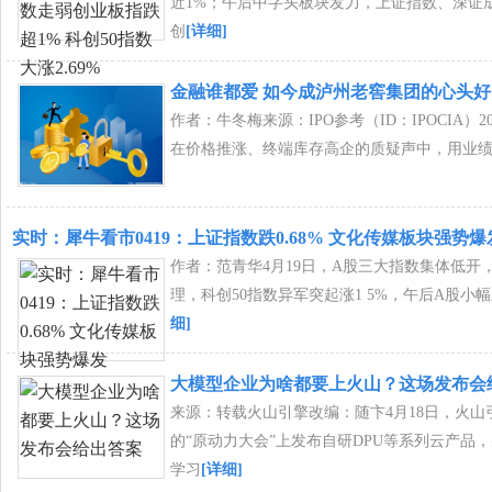
近1%；午后中字头板块发力，上证指数、深证
创
[详细]
金融谁都爱 如今成泸州老窖集团的心头好
作者：牛冬梅来源：IPO参考（ID：IPOCIA）2
在价格推涨、终端库存高企的质疑声中，用业
实时：犀牛看市0419：上证指数跌0.68% 文化传媒板块强势爆
作者：范青华4月19日，A股三大指数集体低开
理，科创50指数异军突起涨1 5%，午后A股小
细]
大模型企业为啥都要上火山？这场发布会
来源：转载火山引擎改编：随卞4月18日，火山
的“原动力大会”上发布自研DPU等系列云产品
学习
[详细]