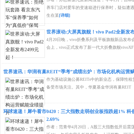
养车门店对爱车的变速箱进行保养时，疑似遭
生在某
[详细]
世界滚动:大屏真旗舰！vivo Pad2全新发布
4月20日晚，vivo折叠系列及平板旗舰新品发
会上，vivo正式发布了新一代大折叠旗舰vivoXF
世界速讯：华润有巢REIT“季考”成绩出炉：市场化机构运营
作为基础设施公募REITs中的新业态，保障性租赁
备受市场关注。其中，华夏基金华润有巢REIT
环球速递！犀牛看市0420：三大指数走弱创业板指跌超1% 科
2.69%
作者：范青华4月20日，A股三大指数低开后震