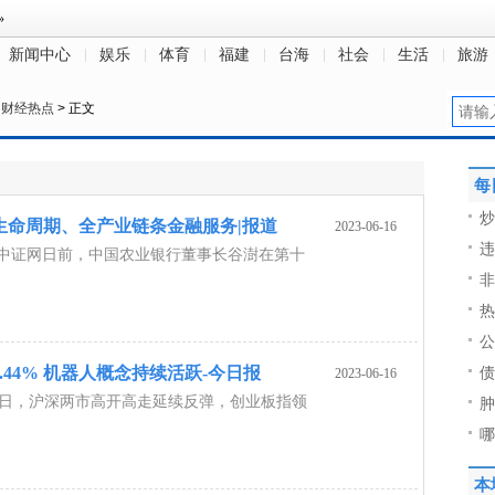
新闻中心
娱乐
体育
福建
台海
社会
生活
旅游
>
财经热点
> 正文
每
炒
生命周期、全产业链条金融服务|报道
2023-06-16
违
·中证网日前，中国农业银行董事长谷澍在第十
非
热
公
.44% 机器人概念持续活跃-今日报
债
2023-06-16
6日，沪深两市高开高走延续反弹，创业板指领
肿
哪
本