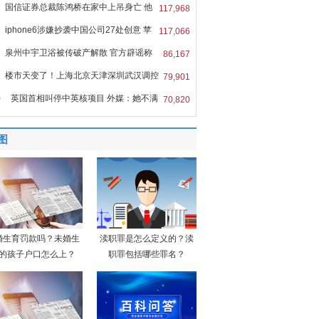
国信证券总裁陈鸿桥在家中上吊身亡 他
117,968
iphone6涉嫌抄袭中国公司27处创意 苹
117,066
泉州中宇卫浴被传破产解散 官方辟谣称
86,167
楼市天变了！上海北京天津深圳武汉调控
79,901
0
英国首相叫停中英核项目 外媒：她不满
70,820
图
婚生育罚款吗？未婚生
渎职罪是怎么定义的？渎
的孩子户口怎么上？
职罪包括哪些罪名？