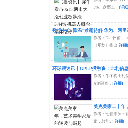
3%。盘面上，
[详细
数据中心“降温”难题待解 华为、阿
作者：Dior日前
《规划》指出
[详细
环球观速讯丨GPLP投融资：比利信息
作者：牛冬梅比利信
A轮融资，
[详细]
美克美家二十年
作者：七佰来源：首席
家，总能让
[详细]