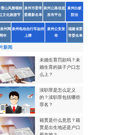
春雪山风雅颂映
泉州市委常
泉州公路信息
泉州白蚁
红文化旅游节
委最新名单
发布平台
防治
泉州网
泉州电动自行车如何
泉州公安发
福建省委
1周年
上牌
布
常委名单
片新闻
未婚生育罚款吗？未
婚生育的孩子户口怎
么上？
渎职罪是怎么定义
的？渎职罪包括哪些
罪名？
籍贯是什么意思？籍
贯是出生地还是户口
所在地？