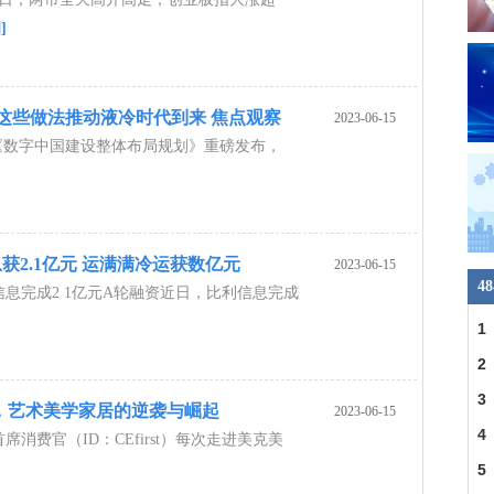
]
里这些做法推动液冷时代到来 焦点观察
2023-06-15
，《数字中国建设整体布局规划》重磅发布，
]
获2.1亿元 运满满冷运获数亿元
2023-06-15
4
息完成2 1亿元A轮融资近日，比利信息完成
1
警
2
没
3
，艺术美学家居的逆袭与崛起
2023-06-15
团
4
消费官（ID：CEfirst）每次走进美克美
5