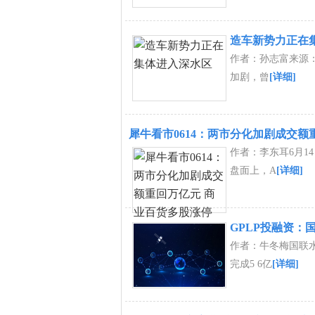
造车新势力正在
作者：孙志富来源：猫
加剧，曾
[详细]
犀牛看市0614：两市分化加剧成交额
作者：李东耳6月1
盘面上，A
[详细]
GPLP投融资：
作者：牛冬梅国联水
完成5 6亿
[详细]