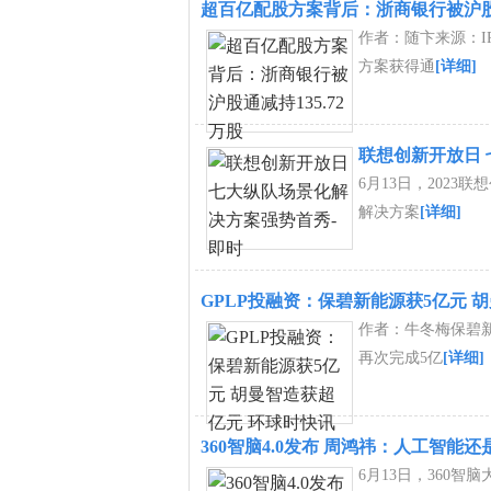
超百亿配股方案背后：浙商银行被沪股通
作者：随卞来源：IP
方案获得通
[详细]
联想创新开放日 
6月13日，202
解决方案
[详细]
GPLP投融资：保碧新能源获5亿元 
作者：牛冬梅保碧新
再次完成5亿
[详细]
360智脑4.0发布 周鸿祎：人工智能
6月13日，360智