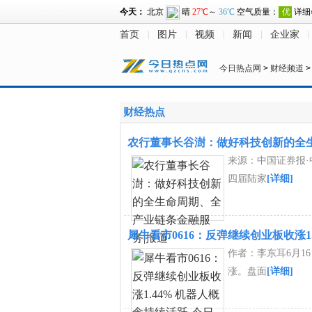
首页
图片
视频
新闻
企业家
今日热点网
>
财经频道
财经热点
农行董事长谷澍：做好科技创新的全
来源：中国证券报
四届陆家
[详细]
犀牛看市0616：反弹继续创业板收涨1
作者：李东耳6月1
涨。盘面
[详细]