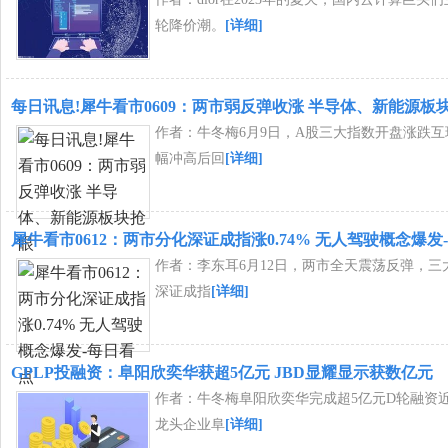
轮降价潮。
[详细]
每日讯息!犀牛看市0609：两市弱反弹收涨 半导体、新能源板
作者：牛冬梅6月9日，A股三大指数开盘涨跌
幅冲高后回
[详细]
犀牛看市0612：两市分化深证成指涨0.74% 无人驾驶概念爆发
作者：李东耳6月12日，两市全天震荡反弹，三
深证成指
[详细]
GPLP投融资：阜阳欣奕华获超5亿元 JBD显耀显示获数亿元
作者：牛冬梅阜阳欣奕华完成超5亿元D轮融资
龙头企业阜
[详细]