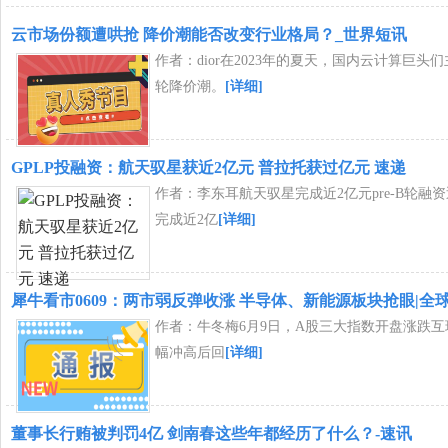
云市场份额遭哄抢 降价潮能否改变行业格局？_世界短讯
作者：dior在2023年的夏天，国内云计算巨头
轮降价潮。
[详细]
GPLP投融资：航天驭星获近2亿元 普拉托获过亿元 速递
作者：李东耳航天驭星完成近2亿元pre-B轮融
完成近2亿
[详细]
犀牛看市0609：两市弱反弹收涨 半导体、新能源板块抢眼|全
作者：牛冬梅6月9日，A股三大指数开盘涨跌
幅冲高后回
[详细]
董事长行贿被判罚4亿 剑南春这些年都经历了什么？-速讯