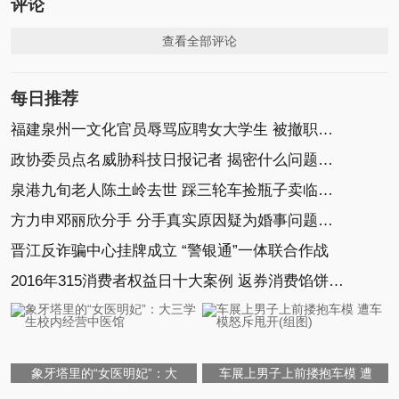
评论
查看全部评论
每日推荐
福建泉州一文化官员辱骂应聘女大学生 被撤职开除
政协委员点名威胁科技日报记者 揭密什么问题惹怒
泉港九旬老人陈土岭去世 踩三轮车捡瓶子卖临终捐
方力申邓丽欣分手 分手真实原因疑为婚事问题不合拍
晋江反诈骗中心挂牌成立 “警银通”一体联合作战
2016年315消费者权益日十大案例 返券消费馅饼变陷阱
象牙塔里的“女医明妃”：大
车展上男子上前搂抱车模 遭