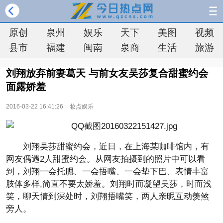
原创
泉州
娱乐
天下
美图
视频
县市
福建
闽南
泉商
生活
旅游
刘翔放弃前妻葛天 与前女友吴莎复合甜蜜约会
面露娇羞
2016-03-22 16:41:26
妆点娱乐
刘翔吴莎甜蜜约会，近日，在上海某咖啡馆内，有
网友偶遇2人甜蜜约会。从网友拍摄到的照片中可以看
到，刘翔一会托腮、一会捂嘴、一会垫下巴、表情丰富
肢体多样,简直不要太娇羞。刘翔时而凝望吴莎，时而浅
笑，聊天情到深处时，刘翔捂嘴笑，两人亲昵互动羡煞
旁人。