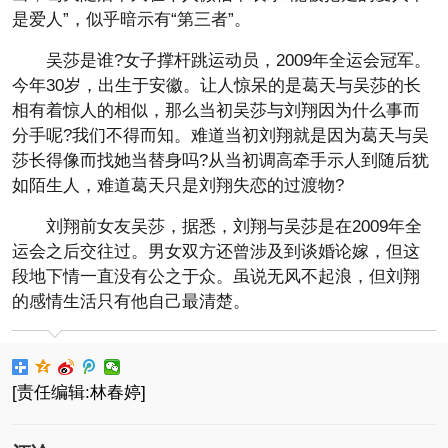
是爱人”，似乎暗示有“第三者”。
吴莎是谁?女子撑杆跳运动员，2009年全运会冠军。
今年30岁，出生于安徽。让人惊呆的是葛天与吴莎的长
相有着惊人的相似，那么当初吴莎与刘翔因为什么事而
分手呢?我们不得而知。难道当初刘翔就是因为葛天与吴
莎长得像而找她当替身吗?从当初调高牵手示人到随后犹
如陌生人，难道葛天只是刘翔失恋的过渡物?
刘翔前女友吴莎，据悉，刘翔与吴莎是在2009年全
运会之后交往过。男女双方还曾涉及到谈婚论嫁，但这
段地下情一直没有公之于众。虽说无风不起浪，但刘翔
的感情生活只有他自己最清楚。
[责任编辑:林春婷]