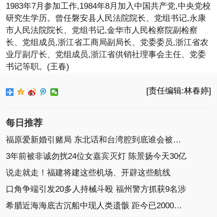
1983年7月参加工作,1984年8月加入中国共产党,中央党校
研究生学历。曾任磐安县人民法院院长、党组书记,永康
市人民法院院长、党组书记,金华市人民检察院副检察
长、党组成员,浙江省工商局副局长、党委委员,浙江省农
业厅副厅长、党组成员,浙江省供销社理事会主任、党委
书记等职。(王春)
[责任编辑:林春婷]
每日推荐
福原爱新婚引赌局 东北话和台湾腔到底谁会被带跑？
3年前被非诚勿扰24位女嘉宾灭灯 陈景扬今天30亿
说走就走！福建将建这些机场、开辟这些航线
口角争端引发20多人持械斗殴 福州警方抓获9名涉
希腊近海海底古沉船中现人类遗骸 距今已2000年(图)