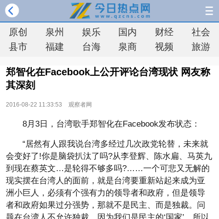
原创
泉州
娱乐
国内
财经
社会
县市
福建
台海
泉商
视频
旅游
郑智化在Facebook上公开评论台湾现状 网友称
其深刻
2016-08-22 11:33:53
观察者网
8月3日，台湾歌手郑智化在Facebook发布状态：
“居然有人跟我说台湾多经过几次政党轮替，未来就
会变好了!你是脑袋扒汰了吗?从李登辉、陈水扁、马英九
到现在蔡英文…是轮得不够多吗?……一个可悲又无解的
现实摆在台湾人的面前，就是台湾要重新站起来成为亚
洲小巨人，必须有个强有力的领导者和政府，但是领导
者和政府如果过分强势，那就不是民主、而是独裁。问
题在台湾人不允许独裁，因为我们是民主的‘国家’。所以