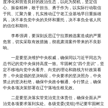
度净化和营造良好的政治生态，以此为契机，坚定信
心、振奋精神，敢于担当、勇于作为，以实际行动取信
于民、汇聚力量，扎实推动辽宁老工业基地早日重振雄
风，决不辜负党中央的关怀和重托，决不辜负全省人民
的信任和期待。
李希强调，要深刻反思辽宁拉票贿选案造成的严重
危害，切实采取有效措施，彻底肃清案件带来的不良影
响。
一是要坚决维护中央权威，确保同以习近平同志为
总书记的党中央保持高度一致。牢固树立“四个意识”，坚
定不移地向党中央看齐、向党的理论和路线方针政策看
齐，中央提倡的坚决响应，中央要求的坚决照办，中央
禁止的坚决杜绝，确保中央政令畅通、令行禁止，确保
中央各项决策部署在辽宁落地生根见效。
二是要坚决落实管党治党主体责任，确保全面从严
治党各项要求落到实处。各级党委(党组)书记要牢固树立