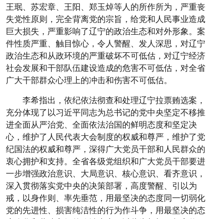
王珉、苏宏章、王阳、郑玉焯等人的所作所为，严重丧
失党性原则，完全背离党的宗旨，给党和人民事业造成
巨大损失，严重影响了辽宁的政治生态和对外形象。案
件性质严重、触目惊心，令人警醒、发人深思，对辽宁
政治生态和从政环境的严重破坏不可低估，对辽宁经济
社会发展和干部队伍建设造成的危害不可低估，对全省
广大干部群众心理上的冲击和伤害不可低估。
李希指出，依纪依法彻查和处理辽宁拉票贿选案，
充分体现了以习近平同志为总书记的党中央坚定不移推
进全面从严治党、全面依法治国的鲜明态度和坚定决
心，维护了人民代表大会制度的权威和尊严，维护了党
纪国法的权威和尊严，深得广大党员干部和人民群众的
衷心拥护和支持。全省各级党组织和广大党员干部要进
一步增强政治意识、大局意识、核心意识、看齐意识，
深入贯彻落实党中央的决策部署，高度警醒、引以为
戒，以身作则、率先垂范，用最坚决的态度同一切弱化
党的先进性、损害纯洁性的行为作斗争，用最坚决的态