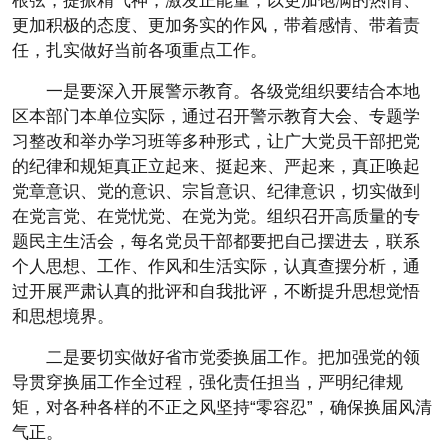
根弦，提振精气神，激发正能量，以更加饱满的热情、
更加积极的态度、更加务实的作风，带着感情、带着责
任，扎实做好当前各项重点工作。
一是要深入开展警示教育。各级党组织要结合本地
区本部门本单位实际，通过召开警示教育大会、专题学
习整改和举办学习班等多种形式，让广大党员干部把党
的纪律和规矩真正立起来、挺起来、严起来，真正唤起
党章意识、党的意识、宗旨意识、纪律意识，切实做到
在党言党、在党忧党、在党为党。组织召开高质量的专
题民主生活会，每名党员干部都要把自己摆进去，联系
个人思想、工作、作风和生活实际，认真查摆分析，通
过开展严肃认真的批评和自我批评，不断提升思想觉悟
和思想境界。
二是要切实做好省市党委换届工作。把加强党的领
导贯穿换届工作全过程，强化责任担当，严明纪律规
矩，对各种各样的不正之风坚持“零容忍”，确保换届风清
气正。