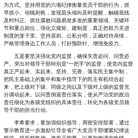
为方式。坚持用党的六项纪律衡量党员干部的行为，抓
早抓小、动辄则咎，发现苗头倾向及时提醒，触碰底线
及时纠正。抓住腐败问题易发多发的重要领域、关键环
节和重点岗位，强化立规矩、建制度，真正把权力关进
制度的笼子里。坚持原则、公私分明，正确对待亲情，
严格管理身边工作人员，打好预防针、增强免疫力。
五是要坚决强化党内监督，确保失责必问、问责必
严。突出对领导干部特别是“一把手”的监督，使党内监督
真正严起来、实起来。坚持、完善、落实民主集中制，
把民主基础上的集中和集中指导下的民主有机结合起
来，把上级对下级、同级之间以及下级对上级的监督充
分调动起来。以问责倒逼责任落实，使从严治党的政治
责任细化为各级党组织的具体责任，转化为各级党员领
导干部的担当行动。
李希要求，要加强组织领导，周密安排部署，通过
警示教育进一步激励引导全省广大党员干部绷紧纪律这