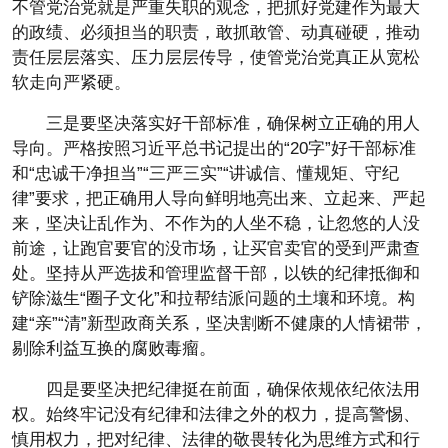
不管党治党就是严重失职的观念，把抓好党建作为最大
的政绩、必须担当的职责，敢抓敢管、动真碰硬，推动
责任层层落实、压力层层传导，使管党治党真正从宽松
软走向严紧硬。
三是要坚决落实好干部标准，确保树立正确的用人
导向。严格按照习近平总书记提出的“20字”好干部标准
和“忠诚干净担当”“三严三实”“讲诚信、懂规矩、守纪
律”要求，把正确用人导向鲜明地亮出来、立起来、严起
来，坚决让乱作为、不作为的人坐不稳，让忽悠的人没
前途，让跑官要官的没市场，让买官卖官的受到严肃查
处。坚持从严选拔和管理监督干部，以铁的纪律抵御和
铲除滋生“圈子文化”和拉帮结派问题的土壤和环境。构
建“亲”“清”新型政商关系，坚决割断不健康的人情裙带，
剔除利益互换的腐败毒瘤。
四是要坚决把纪律挺在前面，确保依规依纪依法用
权。始终牢记没有纪律和法律之外的权力，提高警惕、
慎用权力，把对纪律、法律的敬畏转化为思维方式和行