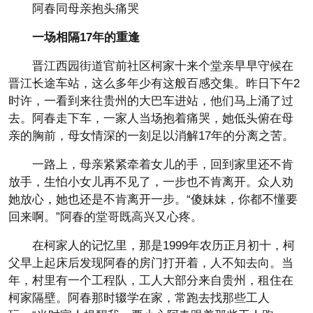
阿春同母亲抱头痛哭
一场相隔17年的重逢
晋江西园街道官前社区柯家十来个堂亲早早守候在
晋江长途车站，这么多年少有这般百感交集。昨日下午2
时许，一看到来往贵州的大巴车进站，他们马上涌了过
去。阿春走下车，一家人当场抱着痛哭，她低头俯在母
亲的胸前，母女情深的一刻足以消解17年的分离之苦。
一路上，母亲紧紧牵着女儿的手，回到家里还不肯
放手，生怕小女儿再不见了，一步也不肯离开。众人劝
她放心，她也还是不肯离开一步。“傻妹妹，你都不懂要
回来啊。”阿春的堂哥既高兴又心疼。
在柯家人的记忆里，那是1999年农历正月初十，柯
父早上起床后发现阿春的房门打开着，人不知去向。当
年，村里有一个工程队，工人大部分来自贵州，租住在
柯家隔壁。阿春那时辍学在家，常跑去找那些工人