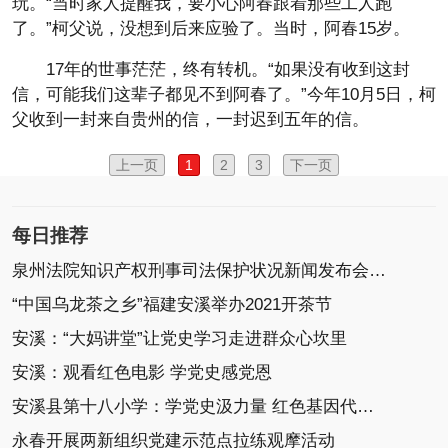
玩。“当时家人提醒我，要小心阿春跟着那些工人跑
了。”柯父说，没想到后来应验了。当时，阿春15岁。
17年的世事茫茫，终有转机。“如果没有收到这封
信，可能我们这辈子都见不到阿春了。”今年10月5日，柯
父收到一封来自贵州的信，一封迟到五年的信。
上一页
1
2
3
下一页
每日推荐
泉州法院知识产权刑事司法保护状况新闻发布会召开
“中国乌龙茶之乡”福建安溪举办2021开茶节
安溪：“大妈讲堂”让党史学习走进群众心坎里
安溪：观看红色电影 学党史感党恩
安溪县第十八小学：学党史汲力量 红色基因代代传
永春开展两新组织党建示范点拉练观摩活动