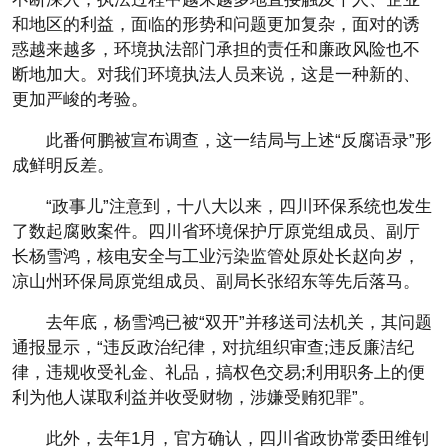
和地区的利益，面临的形势和问题更加复杂，面对的诱
惑越来越多，环境执法部门承担的责任和廉政风险也不
断地加大。对我们环境执法人员来说，这是一种新的、
更加严峻的考验。
此番何鹏被宣布调查，这一结局与上述“反腐语录”形
成鲜明反差。
“政事儿”注意到，十八大以来，四川环保系统也发生
了数起腐败案件。四川省环境保护厅原党组成员、副厅
长杨雪鸿，核电安全与工业污染监管处原处长赵向岁，
凉山州环保局原党组成员、副局长张绍东等先后落马。
去年底，杨雪鸿已被“双开”并移送司法机关，其问题
通报显示，“违反政治纪律，对抗组织审查;违反廉洁纪
律，违规收受礼金、礼品，搞权色交易;利用职务上的便
利为他人谋取利益并收受财物，涉嫌受贿犯罪”。
此外，去年1月，官方确认，四川省政协常委田维钊