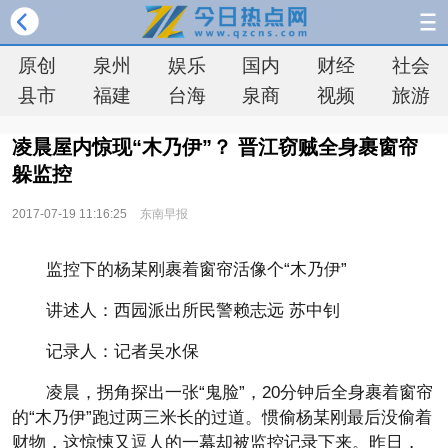
原创
泉州
娱乐
国内
财经
社会
县市
福建
台海
泉商
视频
旅游
凌晨屋内惊现“木乃伊”？ 晋江窃贼全身裹窗帘
躲监控
2017-07-19 11:16:25
东南早报
监控下的杨某刚裹着窗帘活像个“木乃伊”
讲述人：西园派出所民警赖志远 苏中钊
记录人：记者吴水保
凌晨，拐角探出一张“鬼脸”，20分钟后全身裹着窗帘
的“木乃伊”跑过两三米长的过道。惯偷杨某刚最后没偷着
财物，这惊悚又逗人的一幕却被监控记录下来。昨日，