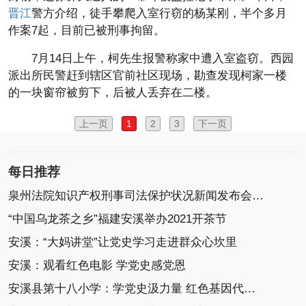
晋江
警方介绍，徒手攀爬入室行窃的杨某刚，半个多月
作案7起，目前已被刑事拘留。
7月14日上午，柯先生报警称家中遭入室盗窃。西园
派出所民警赶到辖区官前社区现场，勘查发现柯家一楼
的一块窗帘被剪下，后被人丢弃在二楼。
上一页
1
2
3
下一页
每日推荐
泉州法院知识产权刑事司法保护状况新闻发布会召开
“中国乌龙茶之乡”福建安溪举办2021开茶节
安溪：“大妈讲堂”让党史学习走进群众心坎里
安溪：观看红色电影 学党史感党恩
安溪县第十八小学：学党史汲力量 红色基因代代传