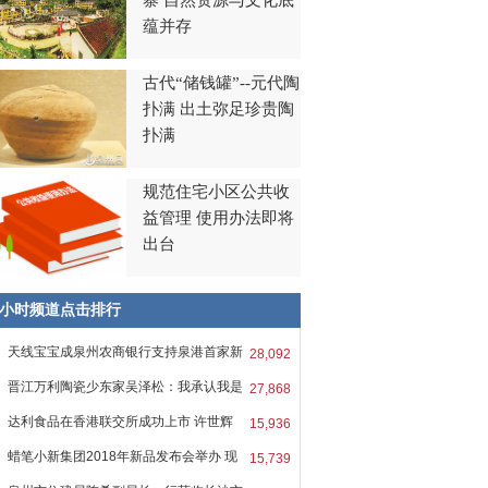
寨 自然资源与文化底
蕴并存
古代“储钱罐”--元代陶
扑满 出土弥足珍贵陶
扑满
规范住宅小区公共收
益管理 使用办法即将
出台
8小时频道点击排行
天线宝宝成泉州农商银行支持泉港首家新
28,092
晋江万利陶瓷少东家吴泽松：我承认我是
27,868
达利食品在香港联交所成功上市 许世辉
15,936
蜡笔小新集团2018年新品发布会举办 现
15,739