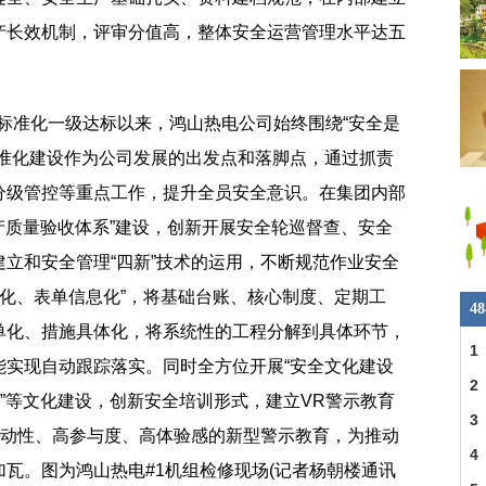
产长效机制，评审分值高，整体安全运营管理水平达五
生产标准化一级达标以来，鸿山热电公司始终围绕“安全是
标准化建设作为公司发展的出发点和落脚点，通过抓责
分级管控等重点工作，提升全员安全意识。在集团内部
生产质量验收体系”建设，创新开展安全轮巡督查、安全
立和安全管理“四新”技术的运用，不断规范作业安全
单化、表单信息化”，将基础台账、核心制度、定期工
4
单化、措施具体化，将系统性的工程分解到具体环节，
1
能实现自动跟踪落实。同时全方位开展“安全文化建设
2
家”等文化建设，创新安全培训形式，建立VR警示教育
3
互动性、高参与度、高体验感的新型警示教育，为推动
4
瓦。图为鸿山热电#1机组检修现场(记者杨朝楼通讯