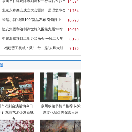
泉州市住建局陈希副局长一行莅临长沙市
14,594
北京永春商会成立大会暨第一届理监事会
11,754
蜡笔小新“纯滋100”新品发布 引领行业
10,790
恒安集团和达利许世辉入围第九届“中华
10,079
中建海峡项目工地办音乐会 一线工人笑
8,128
0
福建晋工机械：乘“一带一路”东风大胆
7,179
图
州市戏剧会演活动今日
泉州畅销书榜单推荐 从浓
行 让戏曲艺术焕发新魅
厚文化底蕴去探索泉州
力