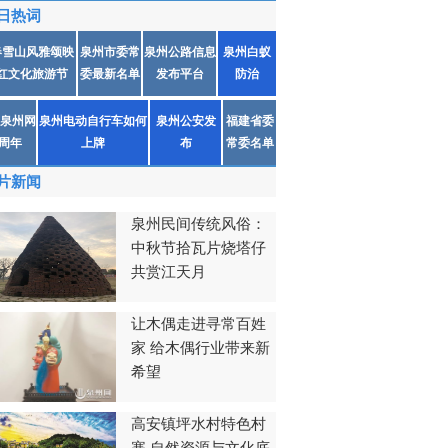
日热词
春雪山风雅颂映
泉州市委常
泉州公路信息
泉州白蚁
红文化旅游节
委最新名单
发布平台
防治
泉州网
泉州电动自行车如何
泉州公安发
福建省委
1周年
上牌
布
常委名单
片新闻
泉州民间传统风俗：
中秋节拾瓦片烧塔仔
共赏江天月
让木偶走进寻常百姓
家 给木偶行业带来新
希望
高安镇坪水村特色村