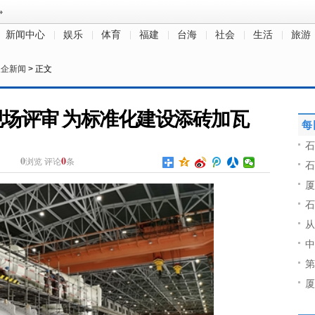
新闻中心
娱乐
体育
福建
台海
社会
生活
旅游
泉企新闻
> 正文
场评审 为标准化建设添砖加瓦
每
石
0
0
浏览
评论
条
石
厦
石
从
中
第
厦