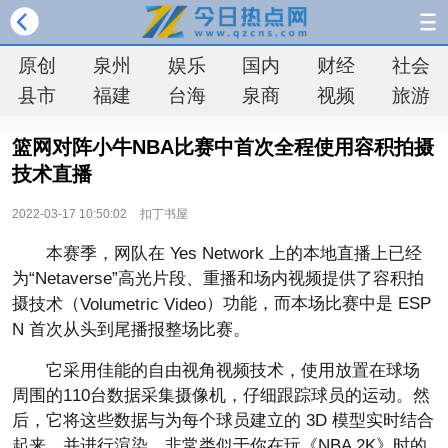
原创
泉州
娱乐
国内
财经
社会
县市
福建
台海
泉商
视频
旅游
篮网对阵小牛NBA比赛中首次全程使用容积拍摄
技术直播
2022-03-17 10:50:02
扣丁书屋
本赛季，网队在 Yes Network 上的本地直播上已经
为“Netaverse”高光片段、重播和场内视频提供了容积拍
摄
（
）功能，而本场比赛中是 ESP
技术
Volumetric Video
N 首次从头到尾播报整场比赛。
它采用佳能的自由视角视频技术，使用放置在球场
周围的110台数据采集摄像机，仔细跟踪球员的运动。然
后，它将这些数据与为每个球员建立的 3D 模型实时结合
起来，并进行渲染，非常类似于你在玩《NBA 2K》时的