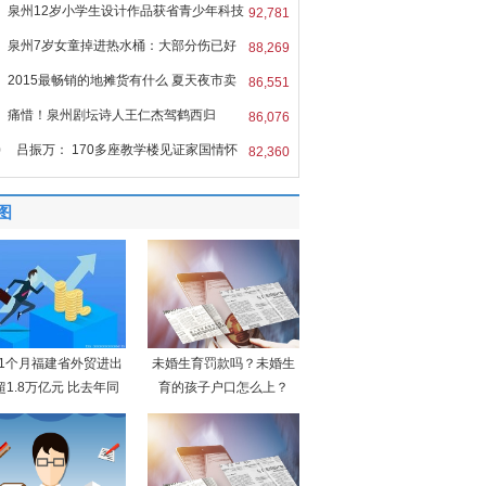
泉州12岁小学生设计作品获省青少年科技
92,781
泉州7岁女童掉进热水桶：大部分伤已好
88,269
2015最畅销的地摊货有什么 夏天夜市卖
86,551
痛惜！泉州剧坛诗人王仁杰驾鹤西归
86,076
0
吕振万： 170多座教学楼见证家国情怀
82,360
图
11个月福建省外贸进出
未婚生育罚款吗？未婚生
超1.8万亿元 比去年同
育的孩子户口怎么上？