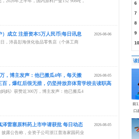
2026年上半年，国内原料产金152 908吨，
幕
6
7
8
9
）成立 注册资本5万人民币|每日讯息
2026-08-06
近日，沛县彭海侠化妆品零售店（个体工商
1
]
读
0万，博主发声：他已搬瓜4年，每天搬
2026-08-05
三百，爆红后很无措，仍坚持放弃体育学校去读职高
的妈妈》获赞近300万，博主发声：他已搬瓜4
前
口
氟泽雷塞原料药上市申请获批 每日动态
2026-08-05
39）披露公告称，全资子公司浙江普洛家园药业