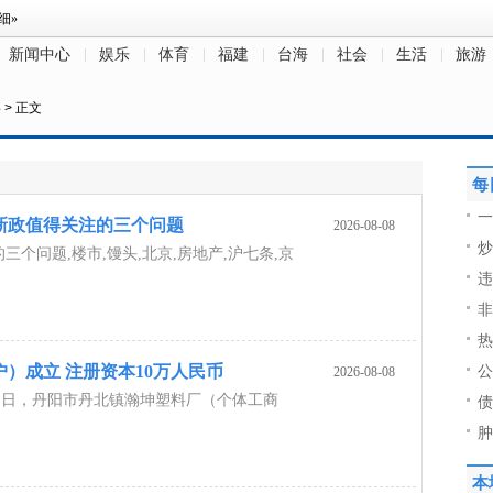
新闻中心
娱乐
体育
福建
台海
社会
生活
旅游
事
> 正文
每
一
新政值得关注的三个问题
2026-08-08
炒
三个问题,楼市,馒头,北京,房地产,沪七条,京
违
非
热
）成立 注册资本10万人民币
公
2026-08-08
近日，丹阳市丹北镇瀚坤塑料厂（个体工商
债
]
肿
本