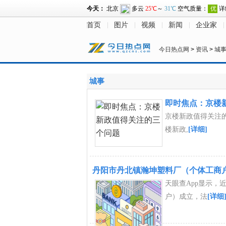
首页
图片
视频
新闻
企业家
今日热点网
>
资讯
>
城
城事
即时焦点：京楼
京楼新政值得关注的
楼新政,
[详细]
丹阳市丹北镇瀚坤塑料厂（个体工商户
天眼查App显示，
户）成立，法
[详细