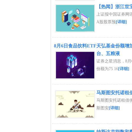
【热闻】浙江世宝
上证报中国证券网
A股股票预
[详细]
8月6日食品饮料ETF天弘基金份额增
台、五粮液
证券之星消息，8月6
份额为75 16
[详细]
马斯图安托诺租
马斯图安托诺租借佛
斯图安
[详细]
纳斯达克指数和