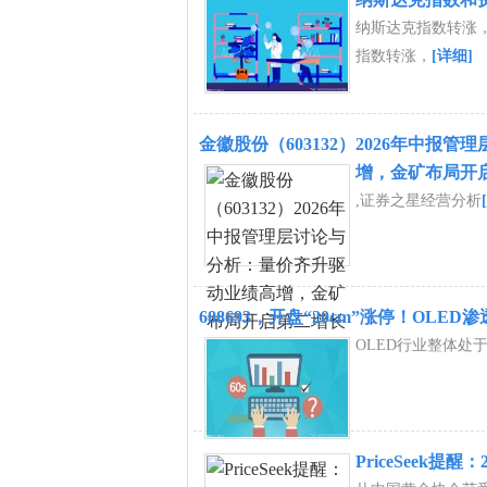
纳斯达克指数转涨，
指数转涨，
[详细]
金徽股份（603132）2026年中报
增，金矿布局开
,证券之星经营分析
688693，开盘“20cm”涨停！OL
OLED行业整体处
PriceSeek