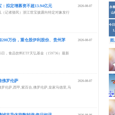
：拟定增募资不超13.94亿元
2026-08-07
永
讯（记者骆民）浙江世宝披露向特定对象发行
山
今日
加200万份，重仓股伊利股份、贵州茅
2026-08-07
图
日，食品饮料ETF天弘基金（159736）最新
借佛罗伦萨
2026-08-07
罗伦萨,西甲,紫百合,佛罗伦萨,皇家马德里,马
费城半导体指数转涨|每日短讯