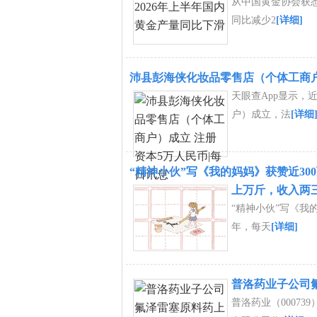
从中国黄金协会获悉，
同比减少2
[详细]
沛县彭海侠化妆品零售店（个体工商户
天眼查App显示，
户）成立，法
[详细
“精神小伙”写《我的妈妈》获赞近30
上万斤，收入两
“精神小伙”写《我
年，每天
[详细]
普洛药业子公司
普洛药业（0007