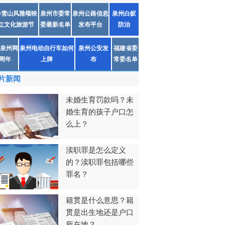
春雪山风雅颂映
泉州市委常
泉州公路信息
泉州白蚁
红文化旅游节
委最新名单
发布平台
防治
泉州网
泉州电动自行车如何
泉州公安发
福建省委
1周年
上牌
布
常委名单
片新闻
未婚生育罚款吗？未
婚生育的孩子户口怎
么上？
渎职罪是怎么定义
的？渎职罪包括哪些
罪名？
籍贯是什么意思？籍
贯是出生地还是户口
所在地？