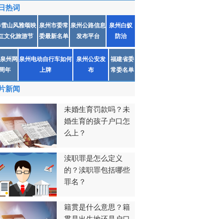
日热词
春雪山风雅颂映
泉州市委常
泉州公路信息
泉州白蚁
红文化旅游节
委最新名单
发布平台
防治
泉州网
泉州电动自行车如何
泉州公安发
福建省委
1周年
上牌
布
常委名单
片新闻
未婚生育罚款吗？未
婚生育的孩子户口怎
么上？
渎职罪是怎么定义
的？渎职罪包括哪些
罪名？
籍贯是什么意思？籍