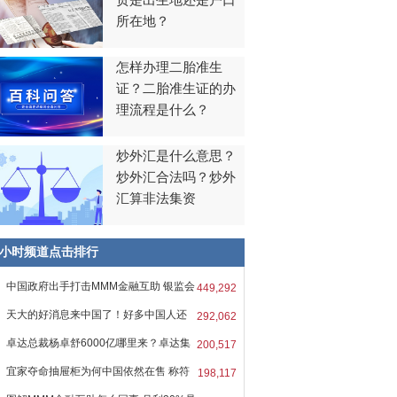
贯是出生地还是户口
所在地？
怎样办理二胎准生
证？二胎准生证的办
理流程是什么？
炒外汇是什么意思？
炒外汇合法吗？炒外
汇算非法集资
8小时频道点击排行
中国政府出手打击MMM金融互助 银监会
449,292
天大的好消息来中国了！好多中国人还
292,062
卓达总裁杨卓舒6000亿哪里来？卓达集
200,517
宜家夺命抽屉柜为何中国依然在售 称符
198,117