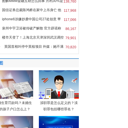
图解MMM金融互助怎么回事 月利30%是
138,760
国信证券总裁陈鸿桥在家中上吊身亡 他
117,968
iphone6涉嫌抄袭中国公司27处创意 苹
117,066
泉州中宇卫浴被传破产解散 官方辟谣称
86,167
楼市天变了！上海北京天津深圳武汉调控
79,901
0
英国首相叫停中英核项目 外媒：她不满
70,820
图
婚生育罚款吗？未婚生
渎职罪是怎么定义的？渎
的孩子户口怎么上？
职罪包括哪些罪名？