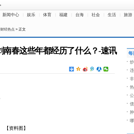
新闻中心
娱乐
体育
福建
台海
社会
生活
旅游
>
财经热点
> 正文
剑南春这些年都经历了什么？-速讯
每
炒
违
非
热
公
）
债
肿
哪
【资料图】