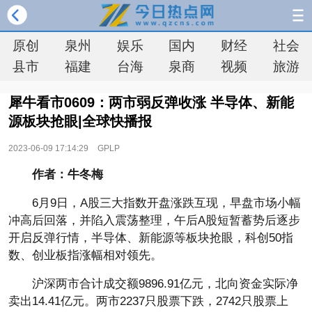
原创
泉州
娱乐
国内
财经
社会
县市
福建
台海
泉商
视频
旅游
犀牛看市0609：两市弱反弹收涨 半导体、新能
源板块抢眼|全球快播报
2023-06-09 17:14:29
GPLP
作者：牛冬梅
6月9日，A股三大指数开盘涨跌互现，早盘市场小幅
冲高后回落，并陷入震荡整理，午后A股短暂蓄势后逐步
开启反弹行情，半导体、新能源等板块抢眼，科创50指
数、创业板指涨幅相对领先。
沪深两市合计成交额9896.91亿元，北向资金实际净
卖出14.41亿元。两市2237只股票下跌，2742只股票上