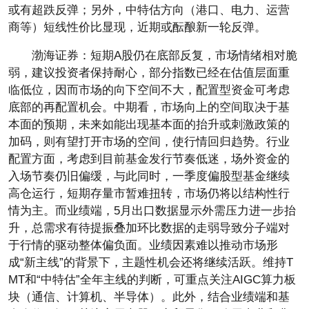
或有超跌反弹；另外，中特估方向（港口、电力、运营
商等）短线性价比显现，近期或酝酿新一轮反弹。
渤海证券：短期A股仍在底部反复，市场情绪相对脆
弱，建议投资者保持耐心，部分指数已经在估值层面重
临低位，因而市场的向下空间不大，配置型资金可考虑
底部的再配置机会。中期看，市场向上的空间取决于基
本面的预期，未来如能出现基本面的抬升或刺激政策的
加码，则有望打开市场的空间，使行情回归趋势。行业
配置方面，考虑到目前基金发行节奏低迷，场外资金的
入场节奏仍旧偏缓，与此同时，一季度偏股型基金继续
高仓运行，短期存量市暂难扭转，市场仍将以结构性行
情为主。而业绩端，5月出口数据显示外需压力进一步抬
升，总需求有待提振叠加环比数据的走弱导致分子端对
于行情的驱动整体偏负面。业绩因素难以推动市场形
成“新主线”的背景下，主题性机会还将继续活跃。维持T
MT和“中特估”全年主线的判断，可重点关注AIGC算力板
块（通信、计算机、半导体）。此外，结合业绩端和基