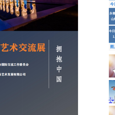
今
永
山
今日
图