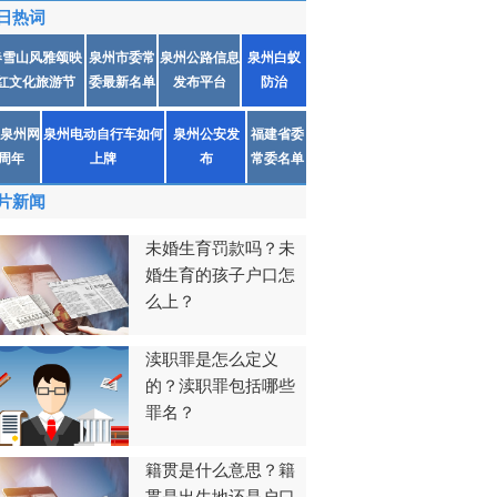
日热词
春雪山风雅颂映
泉州市委常
泉州公路信息
泉州白蚁
红文化旅游节
委最新名单
发布平台
防治
泉州网
泉州电动自行车如何
泉州公安发
福建省委
1周年
上牌
布
常委名单
片新闻
未婚生育罚款吗？未
婚生育的孩子户口怎
么上？
渎职罪是怎么定义
的？渎职罪包括哪些
罪名？
籍贯是什么意思？籍