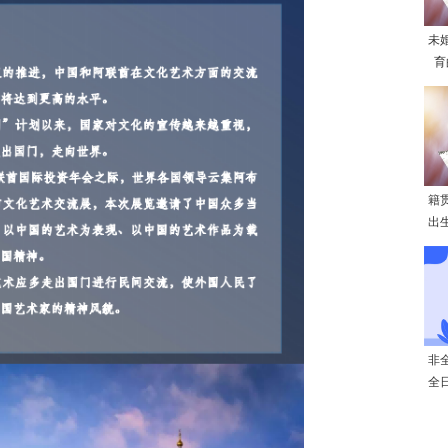
未
育
籍
出
非
全