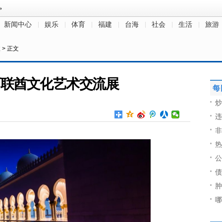
新闻中心
娱乐
体育
福建
台海
社会
生活
旅游
注
> 正文
 阿联酋文化艺术交流展
每
炒
违
非
热
公
债
肿
哪