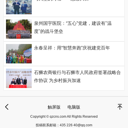
泉州国宇医院：“五心”党建，建设有"温
度"的战斗堡垒
永春呈祥：用“智慧奔跑”庆祝建党百年
石狮农商银行与石狮市人民政府签署战略合
作协议 为乡村振兴加速
触屏版
电脑版
Copyright © qzcns.com All Rights Reserved
投稿联系邮箱：
435 226 40@qq.com