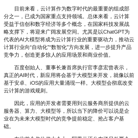
目前来看，云计算作为数字时代的最重要的组成部
分之一，已成为国家重点支持领域。总体来看，云计算
受益于信创和数字经济等多个概念，在国家科技发展战
略支撑下，将迎来广阔发展空间。尤其是以ChatGPT为
代表的AI大模型将成为云计算行业的重要驱动力，推动云
计算行业向“自动化”“数智化”方向发展，进一步提升产品
竞争力，创造更多惊人的应用场景和商业价值。
百度创始人、董事长兼首席执行官李彦宏曾表示，
真正的AI时代，新应用将会基于大模型来开发，就像以前
基于安卓、iOS的应用大量涌现一样。大模型会彻底改变
云计算的游戏规则。
因此，应用的开发者需要用到云服务商所提供的云
服务器、算力、大模型等，所以当下的降价可以说是企
业在为未来大模型时代的竞争提前稳定、抢占客户基
础。