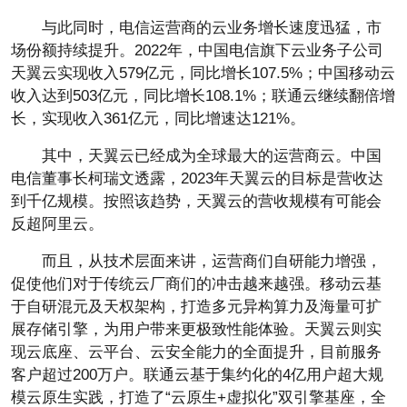
与此同时，电信运营商的云业务增长速度迅猛，市
场份额持续提升。2022年，中国电信旗下云业务子公司
天翼云实现收入579亿元，同比增长107.5%；中国移动云
收入达到503亿元，同比增长108.1%；联通云继续翻倍增
长，实现收入361亿元，同比增速达121%。
其中，天翼云已经成为全球最大的运营商云。中国
电信董事长柯瑞文透露，2023年天翼云的目标是营收达
到千亿规模。按照该趋势，天翼云的营收规模有可能会
反超阿里云。
而且，从技术层面来讲，运营商们自研能力增强，
促使他们对于传统云厂商们的冲击越来越强。移动云基
于自研混元及天权架构，打造多元异构算力及海量可扩
展存储引擎，为用户带来更极致性能体验。天翼云则实
现云底座、云平台、云安全能力的全面提升，目前服务
客户超过200万户。联通云基于集约化的4亿用户超大规
模云原生实践，打造了“云原生+虚拟化”双引擎基座，全