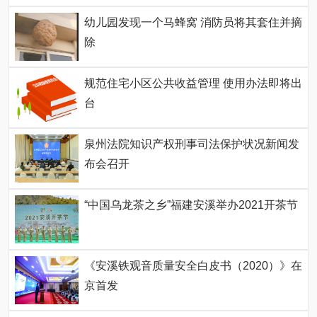
幼儿园发现一个马蜂窝 消防员将其套住并摘
除
规范住宅小区公共收益管理 使用办法即将出
台
泉州法院知识产权刑事司法保护状况新闻发
布会召开
“中国乌龙茶之乡”福建安溪举办2021开茶节
《安溪铁观音质量安全白皮书（2020）》在
京首发