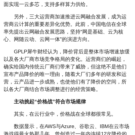
面实现一云多芯，支持多样算力供给。
另外，三大运营商加速推进云网融合发展，成为运
营商云计算的重要差异化优势。此前，中国电信在全球
率先提出云网融合发展思路，坚持“网是基础、云为核
心、网随云动、云网一体”的演进方向。
GPLP犀牛财经认为，降价背后是整体市场增速放缓
以及各大厂商市场竞争格局的变化。运营商们的崛起，
确实给国内传统云厂商们带来了威胁，但这绝不是他们
宣布产品降价的唯一理由，随着大厂们多年的研发和运
营，云产品进一步成熟，也使他们有了降价的空间，所
以各大厂商结合市场调整进行的经营策略。
主动
挑起“价格战”
符合市场规律
其实，在云行业中，价格战在全球都很常见。
数据显示，在AWS与Azure、谷歌云、IBM在云市场
激战得最火热那几年，曾创造过一年内连续12次降价的