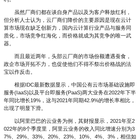
虽然厂商们都在谈自身产品以及为客户释放红利，
但分析人士认为，云厂商们降价的主要原因是现在云计
算市场现在缺乏创新力，国内云计算行业产品与服务同
质化，市场竞争红海化，而价格就成为其竞争的唯一武
器。
而且最近两年，头部云厂商的市场份额遭遇蚕食，
政企市场开拓不力，也促使他们不得不祭出价格战的法
宝以作反击。
根据IDC最新数据显示，中国公有云市场基础设施即
服务(IaaS)以及平台即服务(PaaS)两大业务在2022年下半
年同比增长19%，这与2021年同期42.9%的增长率相比，
出现了明显下滑。
以阿里巴巴的云业务为例，其财报显示，2021年至2
022年的8个季度里，阿里云业务的收入同比增速分别为3
7%、29%、33%、20%、23%、10%、4%、3%，相信如