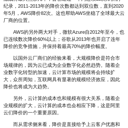
纪录，2011-2013年的降价次数都达到双位数，直到2020
年5月，AWS降价82次。这也帮助AWS坐稳了全球最大云
厂商的位置。
AWS的另外两大对手，微软Azure自2012年至今，也
已连续数次降价60%以上；谷歌从2013年也开启了连年
降价的竞争措施，并保持着最高70%的降价幅度。
以国外云厂商们的经验来看，大规模降价是符合市
场规律的，因为云已成为企业数字化必然趋势。随着企
业数字化转型的加速，云计算市场的规模将会持续扩
大，众所周知，互联网具有显著的规模经济效应，因此
降价也将成为大趋势。
另外，云计算的成本也和规模有很大关系，随着企
业规模的扩大，云计算的成本也会相应下降，这是阿里
云们降价的一个重要原因。
而从需求侧来看，降价是直接给予上云客户优惠和