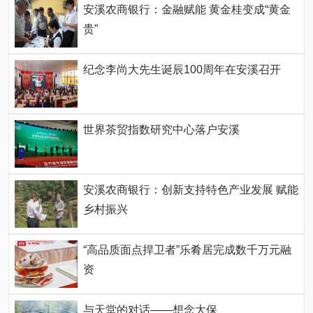
安溪农商银行：金融赋能 黄金桂变成“黄金
贵”
纪念李尚大先生诞辰100周年在安溪召开
世界茶贸指数研究中心落户安溪
安溪农商银行：创新支持特色产业发展 赋能
乡村振兴
“高品质面点捍卫者”乐肴居完成数千万元融
资
与天堂的对话——想念大保