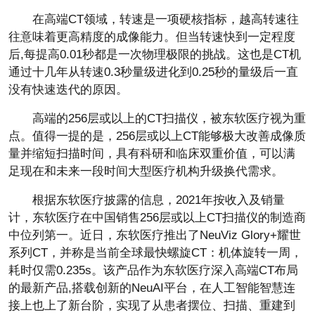
在高端CT领域，转速是一项硬核指标，越高转速往
往意味着更高精度的成像能力。但当转速快到一定程度
后,每提高0.01秒都是一次物理极限的挑战。这也是CT机
通过十几年从转速0.3秒量级进化到0.25秒的量级后一直
没有快速迭代的原因。
高端的256层或以上的CT扫描仪，被东软医疗视为重
点。值得一提的是，256层或以上CT能够极大改善成像质
量并缩短扫描时间，具有科研和临床双重价值，可以满
足现在和未来一段时间大型医疗机构升级换代需求。
根据东软医疗披露的信息，2021年按收入及销量
计，东软医疗在中国销售256层或以上CT扫描仪的制造商
中位列第一。近日，东软医疗推出了NeuViz Glory+耀世
系列CT，并称是当前全球最快螺旋CT：机体旋转一周，
耗时仅需0.235s。该产品作为东软医疗深入高端CT布局
的最新产品,搭载创新的NeuAI平台，在人工智能智慧连
接上也上了新台阶，实现了从患者摆位、扫描、重建到