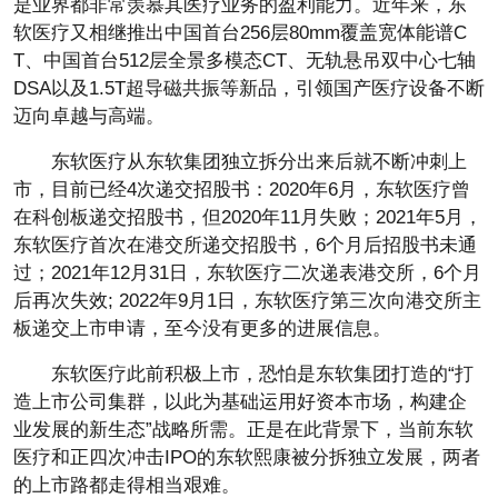
是业界都非常羡慕其医疗业务的盈利能力。近年来，东
软医疗又相继推出中国首台256层80mm覆盖宽体能谱C
T、中国首台512层全景多模态CT、无轨悬吊双中心七轴
DSA以及1.5T超导磁共振等新品，引领国产医疗设备不断
迈向卓越与高端。
东软医疗从东软集团独立拆分出来后就不断冲刺上
市，目前已经4次递交招股书：2020年6月，东软医疗曾
在科创板递交招股书，但2020年11月失败；2021年5月，
东软医疗首次在港交所递交招股书，6个月后招股书未通
过；2021年12月31日，东软医疗二次递表港交所，6个月
后再次失效; 2022年9月1日，东软医疗第三次向港交所主
板递交上市申请，至今没有更多的进展信息。
东软医疗此前积极上市，恐怕是东软集团打造的“打
造上市公司集群，以此为基础运用好资本市场，构建企
业发展的新生态”战略所需。正是在此背景下，当前东软
医疗和正四次冲击IPO的东软熙康被分拆独立发展，两者
的上市路都走得相当艰难。