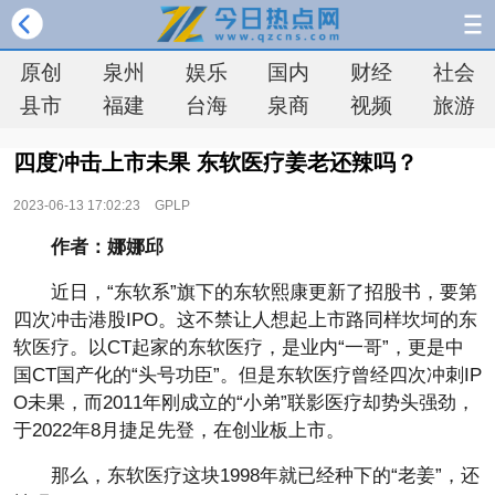
原创
泉州
娱乐
国内
财经
社会
县市
福建
台海
泉商
视频
旅游
四度冲击上市未果 东软医疗姜老还辣吗？
2023-06-13 17:02:23
GPLP
作者：娜娜邱
近日，“东软系”旗下的东软熙康更新了招股书，要第
四次冲击港股IPO。这不禁让人想起上市路同样坎坷的东
软医疗。以CT起家的东软医疗，是业内“一哥”，更是中
国CT国产化的“头号功臣”。但是东软医疗曾经四次冲刺IP
O未果，而2011年刚成立的“小弟”联影医疗却势头强劲，
于2022年8月捷足先登，在创业板上市。
那么，东软医疗这块1998年就已经种下的“老姜”，还