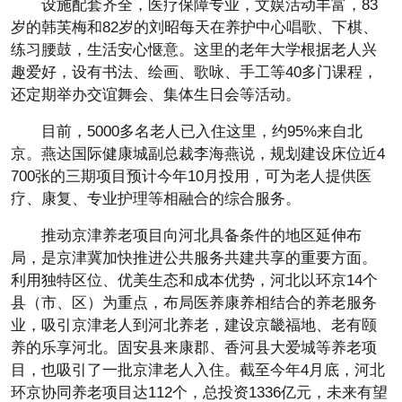
设施配套齐全，医疗保障专业，文娱活动丰富，83
岁的韩芙梅和82岁的刘昭每天在养护中心唱歌、下棋、
练习腰鼓，生活安心惬意。这里的老年大学根据老人兴
趣爱好，设有书法、绘画、歌咏、手工等40多门课程，
还定期举办交谊舞会、集体生日会等活动。
目前，5000多名老人已入住这里，约95%来自北
京。燕达国际健康城副总裁李海燕说，规划建设床位近4
700张的三期项目预计今年10月投用，可为老人提供医
疗、康复、专业护理等相融合的综合服务。
推动京津养老项目向河北具备条件的地区延伸布
局，是京津冀加快推进公共服务共建共享的重要方面。
利用独特区位、优美生态和成本优势，河北以环京14个
县（市、区）为重点，布局医养康养相结合的养老服务
业，吸引京津老人到河北养老，建设京畿福地、老有颐
养的乐享河北。固安县来康郡、香河县大爱城等养老项
目，也吸引了一批京津老人入住。截至今年4月底，河北
环京协同养老项目达112个，总投资1336亿元，未来有望