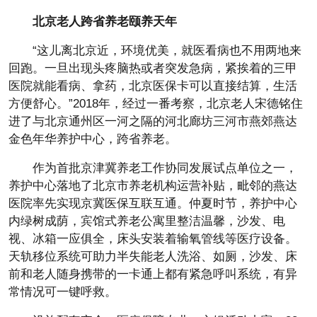
北京老人跨省养老颐养天年
“这儿离北京近，环境优美，就医看病也不用两地来
回跑。一旦出现头疼脑热或者突发急病，紧挨着的三甲
医院就能看病、拿药，北京医保卡可以直接结算，生活
方便舒心。”2018年，经过一番考察，北京老人宋德铭住
进了与北京通州区一河之隔的河北廊坊三河市燕郊燕达
金色年华养护中心，跨省养老。
作为首批京津冀养老工作协同发展试点单位之一，
养护中心落地了北京市养老机构运营补贴，毗邻的燕达
医院率先实现京冀医保互联互通。仲夏时节，养护中心
内绿树成荫，宾馆式养老公寓里整洁温馨，沙发、电
视、冰箱一应俱全，床头安装着输氧管线等医疗设备。
天轨移位系统可助力半失能老人洗浴、如厕，沙发、床
前和老人随身携带的一卡通上都有紧急呼叫系统，有异
常情况可一键呼救。