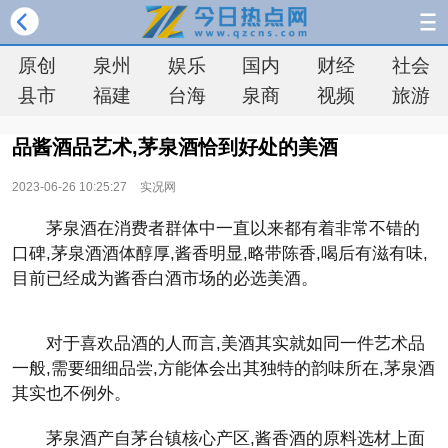
原创
泉州
娱乐
国内
财经
社会
县市
福建
台海
泉商
视频
旅游
品酱酒品艺术,茅泉酒恰到好处的美酒
2023-06-26 10:25:27
实况网
茅泉酒在消费者群体中一直以来都有着非常不错的
口碑,茅泉酒酒体醇厚,酱香明显,略带陈香,喝后有滋有味,
目前已经成为酱香白酒市场的必选美酒。
对于喜欢品酒的人而言,美酒其实就如同一件艺术品
一般,需要细细品尝,方能体会出其独特的韵味所在,茅泉酒
其实也不例外。
茅泉酒产自茅台镇核心产区,酱香酒的原料选材上面