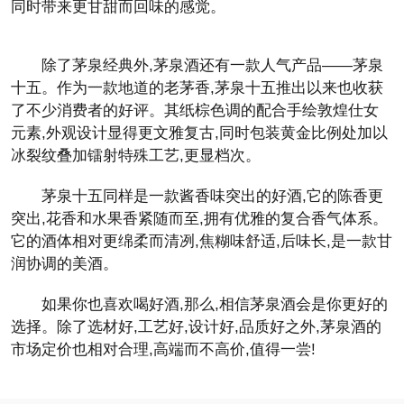
同时带来更甘甜而回味的感觉。
除了茅泉经典外,茅泉酒还有一款人气产品——茅泉
十五。作为一款地道的老茅香,茅泉十五推出以来也收获
了不少消费者的好评。其纸棕色调的配合手绘敦煌仕女
元素,外观设计显得更文雅复古,同时包装黄金比例处加以
冰裂纹叠加镭射特殊工艺,更显档次。
茅泉十五同样是一款酱香味突出的好酒,它的陈香更
突出,花香和水果香紧随而至,拥有优雅的复合香气体系。
它的酒体相对更绵柔而清冽,焦糊味舒适,后味长,是一款甘
润协调的美酒。
如果你也喜欢喝好酒,那么,相信茅泉酒会是你更好的
选择。除了选材好,工艺好,设计好,品质好之外,茅泉酒的
市场定价也相对合理,高端而不高价,值得一尝!