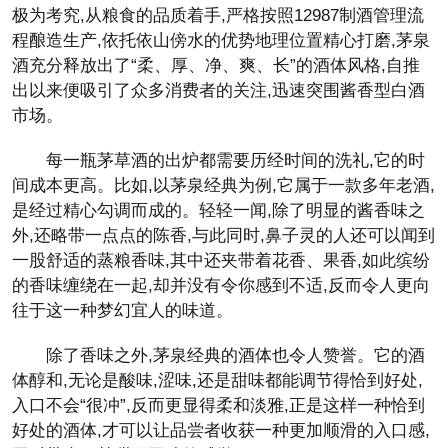
极为考究,从粮食的品质着手,严格按照12987制酒管理流
程酿造生产,依托依山傍水的优势地理位置精心打磨,茅泉
酒充分释放出了“柔、厚、净、爽、长”的酒体风格,自推
出以来便吸引了众多消费者的关注,迅速突围酱香型白酒
市场。
每一瓶茅草酒的出炉都需要历经时间的洗礼,它的时
间成本更高。比如,以茅泉经典为例,它属于一款多年老酒,
是经过精心勾调而成的。轻轻一闻,除了明显的酱香味之
外,还略带一点点的陈香,与此同时,鼻子灵的人还可以闻到
一股舒适的蒸粮香味,其中还夹带着花香、果香,如此缤纷
的香味缠绕在一起,却并没有令你感到不适,反而令人更向
往于这一种梦幻宜人的味道。
除了香味之外,茅泉经典的酒体也令人赞誉。它的酒
体醇和,无论是酸味,涩味,还是甜味都能调节得恰到好处,
入口不会“很冲”,反而更显得柔和淡雅,正是这样一种恰到
好处的酒体,才可以让品尝者收获一种更加顺滑的入口感,