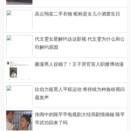
高云翔卖二手衣物 昵称是女儿小酒窝生日
代文雯女星解约达达影视 代文雯为什么和公
司解约原因
撕漫男人设稳了！王子异官宣入职微博动漫
比伯力挺黑人平权运动 将持续为种族歧视问
题发声
传闻中的陈芊芊电视剧大结局剧情揭秘 陈芊
芊武功回来了吗