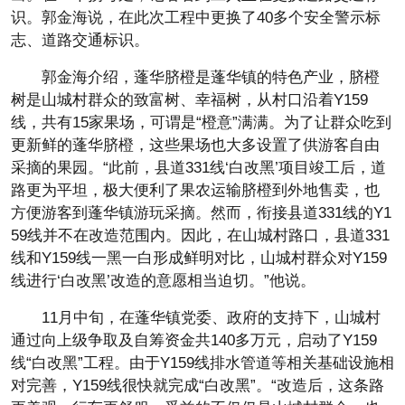
识。郭金海说，在此次工程中更换了40多个安全警示标
志、道路交通标识。
郭金海介绍，蓬华脐橙是蓬华镇的特色产业，脐橙
树是山城村群众的致富树、幸福树，从村口沿着Y159
线，共有15家果场，可谓是“橙意”满满。为了让群众吃到
更新鲜的蓬华脐橙，这些果场也大多设置了供游客自由
采摘的果园。“此前，县道331线‘白改黑’项目竣工后，道
路更为平坦，极大便利了果农运输脐橙到外地售卖，也
方便游客到蓬华镇游玩采摘。然而，衔接县道331线的Y1
59线并不在改造范围内。因此，在山城村路口，县道331
线和Y159线一黑一白形成鲜明对比，山城村群众对Y159
线进行‘白改黑’改造的意愿相当迫切。”他说。
11月中旬，在蓬华镇党委、政府的支持下，山城村
通过向上级争取及自筹资金共140多万元，启动了Y159
线“白改黑”工程。由于Y159线排水管道等相关基础设施相
对完善，Y159线很快就完成“白改黑”。“改造后，这条路