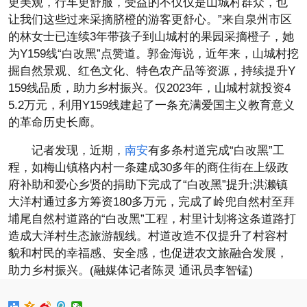
更美观，行车更舒服，受益的不仅仅是山城村群众，也
让我们这些过来采摘脐橙的游客更舒心。”来自泉州市区
的林女士已连续3年带孩子到山城村的果园采摘橙子，她
为Y159线“白改黑”点赞道。郭金海说，近年来，山城村挖
掘自然景观、红色文化、特色农产品等资源，持续提升Y
159线品质，助力乡村振兴。仅2023年，山城村就投资4
5.2万元，利用Y159线建起了一条充满爱国主义教育意义
的革命历史长廊。
记者发现，近期，
南安
有多条村道完成“白改黑”工
程，如梅山镇格内村一条建成30多年的商住街在上级政
府补助和爱心乡贤的捐助下完成了“白改黑”提升;洪濑镇
大洋村通过多方筹资180多万元，完成了岭兜自然村至拜
埔尾自然村道路的“白改黑”工程，村里计划将这条道路打
造成大洋村生态旅游靓线。村道改造不仅提升了村容村
貌和村民的幸福感、安全感，也促进农文旅融合发展，
助力乡村振兴。(融媒体记者陈灵 通讯员李智锰)