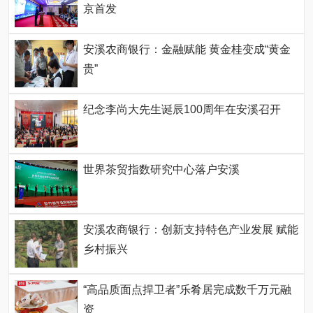
京首发
安溪农商银行：金融赋能 黄金桂变成“黄金
贵”
纪念李尚大先生诞辰100周年在安溪召开
世界茶贸指数研究中心落户安溪
安溪农商银行：创新支持特色产业发展 赋能
乡村振兴
“高品质面点捍卫者”乐肴居完成数千万元融
资