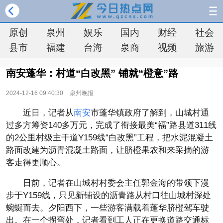
原创
泉州
娱乐
国内
财经
社会
县市
福建
台海
泉商
视频
旅游
南安蓬华：村道“白改黑” 铺就“橙意”路
2024-12-16 09:40:30
泉州晚报
近日，记者从
南安
市蓬华镇政府了解到，山城村通
过多方筹资140多万元，完成了衔接最美“福”路县道311线
的2公里村级主干道Y159线“白改黑”工程，把水泥混凝土
路面改建为沥青混凝土路面，让脐橙果农和来采摘的游
客走得更顺心。
日前，记者在山城村村委会主任郭金海的带领下漫
步于Y159线，只见新铺设的沥青路从村口往山城村深处
蜿蜒而去。夕阳西下，一些游客满载着蓬华脐橙驾车驶
出。在一个拐弯处，记者看到工人正在更换道路交通标