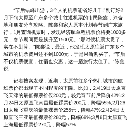
“节后错峰出游，3个人的机票能省好几千!”刚订好2
月下旬太原至广东多个城市往返机票的市民陈鑫，兴奋
地和朋友分享攻略。陈鑫和家人原本计划春节到广东旅
行，1月查询机票时，发现经济舱单程机票价格要1000多
元，春节期间更是飙升至1500元。“那时候机票太贵了，
实在不划算。”陈鑫说，最近，他发现太原往返广东多个
城市的机票费用还不到1000元，于是果断购买了。“节后
不仅机票便宜，住宿也实惠，这一趟旅行太值了。”陈鑫
说。
记者搜索发现，近期，太原前往多个热门城市的航
班票价都出现了不同程度的下降。比如，2月19日太原直
飞天津的最低裸票价仅200元，较元宵节前后降价42%;2
月24日太原直飞南昌最低裸票价200元，降幅55%;2月26
日太原飞重庆的最低裸票价255元，降幅47%;2月24日太
原直飞三亚最低裸票价280元，降幅68%;3月8日太原直飞
上海最低裸票价270元，降幅57%……