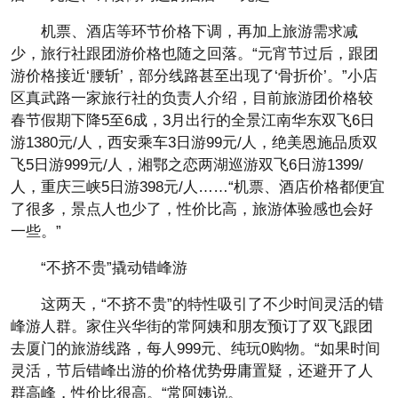
机票、酒店等环节价格下调，再加上旅游需求减
少，旅行社跟团游价格也随之回落。“元宵节过后，跟团
游价格接近‘腰斩’，部分线路甚至出现了‘骨折价’。”小店
区真武路一家旅行社的负责人介绍，目前旅游团价格较
春节假期下降5至6成，3月出行的全景江南华东双飞6日
游1380元/人，西安乘车3日游99元/人，绝美恩施品质双
飞5日游999元/人，湘鄂之恋两湖巡游双飞6日游1399/
人，重庆三峡5日游398元/人……“机票、酒店价格都便宜
了很多，景点人也少了，性价比高，旅游体验感也会好
一些。”
“不挤不贵”撬动错峰游
这两天，“不挤不贵”的特性吸引了不少时间灵活的错
峰游人群。家住兴华街的常阿姨和朋友预订了双飞跟团
去厦门的旅游线路，每人999元、纯玩0购物。“如果时间
灵活，节后错峰出游的价格优势毋庸置疑，还避开了人
群高峰，性价比很高。“常阿姨说。