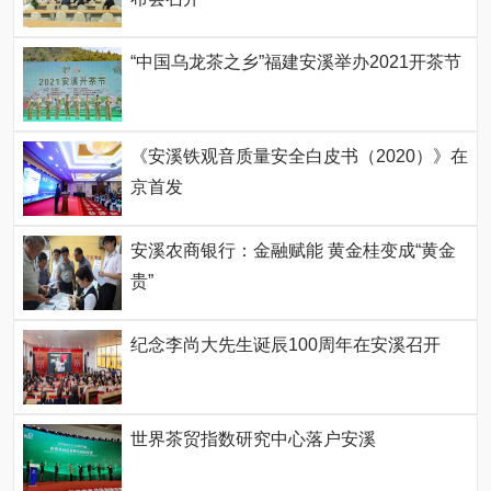
“中国乌龙茶之乡”福建安溪举办2021开茶节
《安溪铁观音质量安全白皮书（2020）》在
京首发
安溪农商银行：金融赋能 黄金桂变成“黄金
贵”
纪念李尚大先生诞辰100周年在安溪召开
世界茶贸指数研究中心落户安溪