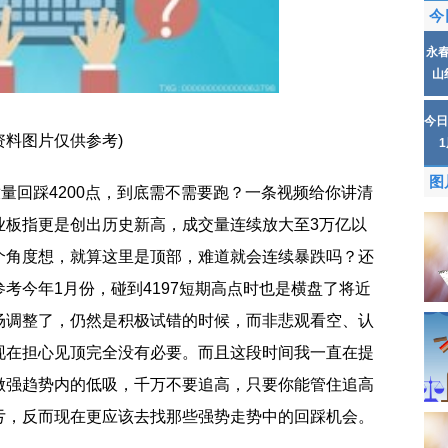
今
永
山
今日
资料图片仅供参考)
图
放量回踩4200点，到底需不需要跑？一条视频给你讲清
业板指更是创出历史新高，成交量连续放大至3万亿以
个角度想，就算这里是顶部，难道就会连续暴跌吗？还
考今年1月份，碰到4197短期高点时也是横盘了将近
场调整了，仍然是积极试错的时候，而非悲观看空、认
现在担心见顶完全没有必要。而且这段时间我一直在提
做强趋势内的低吸，千万不要追高，只要你能管住追高
亏，反而现在更应该去找那些强势走势中的回踩机会。