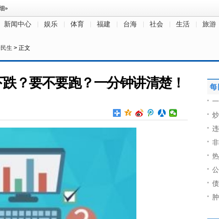
新闻中心
娱乐
体育
福建
台海
社会
生活
旅游
会民生
> 正文
下跌？要不要跑？一分钟讲清楚！
每
一
炒
违
非
热
公
债
肿