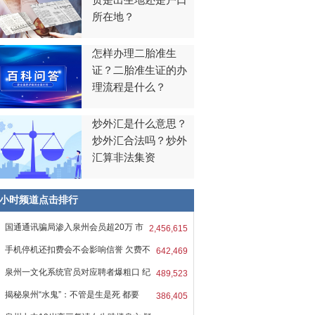
贯是出生地还是户口
所在地？
怎样办理二胎准生
证？二胎准生证的办
理流程是什么？
炒外汇是什么意思？
炒外汇合法吗？炒外
汇算非法集资
8小时频道点击排行
国通通讯骗局渗入泉州会员超20万 市
2,456,615
手机停机还扣费会不会影响信誉 欠费不
642,469
泉州一文化系统官员对应聘者爆粗口 纪
489,523
揭秘泉州“水鬼”：不管是生是死 都要
386,405