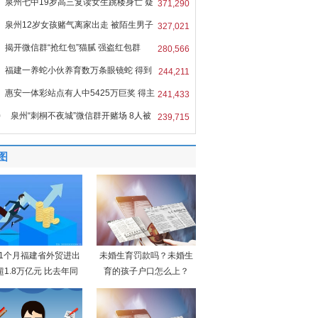
泉州七中19岁高三复读女生跳楼身亡 疑
371,290
泉州12岁女孩赌气离家出走 被陌生男子
327,021
揭开微信群“抢红包”猫腻 强盗红包群
280,566
福建一养蛇小伙养育数万条眼镜蛇 得到
244,211
惠安一体彩站点有人中5425万巨奖 得主
241,433
0
泉州“刺桐不夜城”微信群开赌场 8人被
239,715
图
11个月福建省外贸进出
未婚生育罚款吗？未婚生
超1.8万亿元 比去年同
育的孩子户口怎么上？