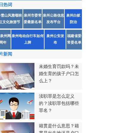
日热词
春雪山风雅颂映
泉州市委常
泉州公路信息
泉州白蚁
红文化旅游节
委最新名单
发布平台
防治
泉州网
泉州电动自行车如何
泉州公安发
福建省委
1周年
上牌
布
常委名单
片新闻
未婚生育罚款吗？未
婚生育的孩子户口怎
么上？
渎职罪是怎么定义
的？渎职罪包括哪些
罪名？
籍贯是什么意思？籍