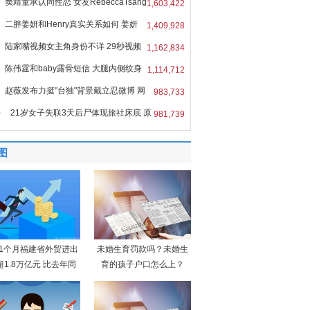
窦靖童承认同性恋 女友RebeccaTsang
1,603,422
二胖姜妍和Henry真实关系如何 姜妍
1,409,928
r
陆家嘴视频女主角身份不详 29秒视频
1,162,834
陈伟霆和baby露骨短信 大腿内侧纹身
1,114,712
赵薇发布力挺"台独"背景戴立忍微博 网
983,733
0
21岁女子失联3天后尸体现旅社床底 原
981,739
图
11个月福建省外贸进出
未婚生育罚款吗？未婚生
超1.8万亿元 比去年同
育的孩子户口怎么上？