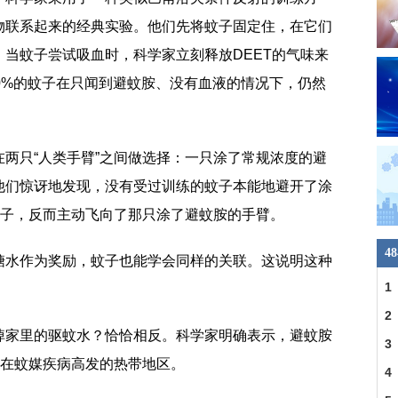
物联系起来的经典实验。他们先将蚊子固定住，在它们
当蚊子尝试吸血时，科学家立刻释放DEET的气味来
0%的蚊子在只闻到避蚊胺、没有血液的情况下，仍然
两只“人类手臂”之间做选择：一只涂了常规浓度的避
他们惊讶地发现，没有受过训练的蚊子本能地避开了涂
蚊子，反而主动飞向了那只涂了避蚊胺的手臂。
4
糖水作为奖励，蚊子也能学会同样的关联。这说明这种
1
一
2
掉家里的驱蚊水？恰恰相反。科学家明确表示，避蚊胺
人
3
是在蚊媒疾病高发的热带地区。
纹
4