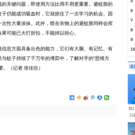
的
5
视的关键问题，即使用方法比用不用更重要。避蚊胺的
照
6
蚊子仍能成功吸血时，它就抓住了一次学习的机会。因
Hen
7
一次性大量涂抹。此外，喷在衣物上的避蚊胺同样会挥
资
8
效果可能已大打折扣，不能掉以轻心。
曝
9
境信息方面具备出色的能力，它们有大脑、有记忆、有
1
类与蚊子持续了千万年的博弈中，了解对手的“思维方
因
读
要。（记者 张佳欣）
前
口