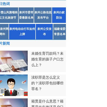
日热词
春雪山风雅颂映
泉州市委常
泉州公路信息
泉州白蚁
红文化旅游节
委最新名单
发布平台
防治
泉州网
泉州电动自行车如何
泉州公安发
福建省委
1周年
上牌
布
常委名单
片新闻
未婚生育罚款吗？未
婚生育的孩子户口怎
么上？
渎职罪是怎么定义
的？渎职罪包括哪些
罪名？
籍贯是什么意思？籍