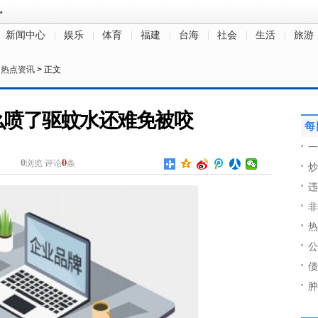
新闻中心
娱乐
体育
福建
台海
社会
生活
旅游
>
热点资讯
> 正文
么喷了驱蚊水还难免被咬
每
一
0
0
浏览
评论
条
炒
违
非
热
公
债
肿