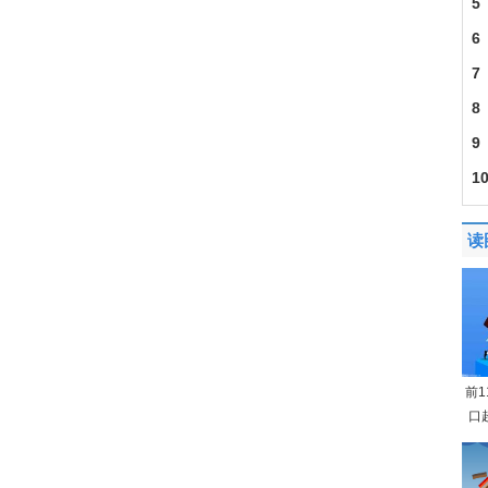
5
6
7
8
9
1
读
前
口