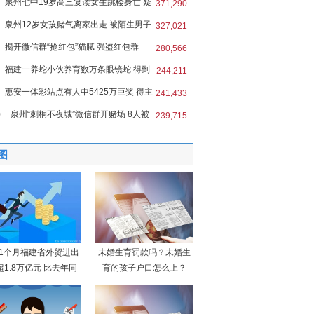
泉州七中19岁高三复读女生跳楼身亡 疑
371,290
泉州12岁女孩赌气离家出走 被陌生男子
327,021
揭开微信群“抢红包”猫腻 强盗红包群
280,566
福建一养蛇小伙养育数万条眼镜蛇 得到
244,211
惠安一体彩站点有人中5425万巨奖 得主
241,433
0
泉州“刺桐不夜城”微信群开赌场 8人被
239,715
图
11个月福建省外贸进出
未婚生育罚款吗？未婚生
超1.8万亿元 比去年同
育的孩子户口怎么上？