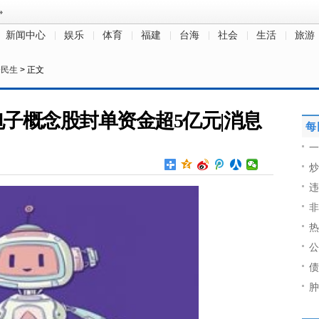
新闻中心
娱乐
体育
福建
台海
社会
生活
旅游
会民生
> 正文
费电子概念股封单资金超5亿元|消息
每
一
炒
违
非
热
公
债
肿