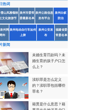
日热词
春雪山风雅颂映
泉州市委常
泉州公路信息
泉州白蚁
红文化旅游节
委最新名单
发布平台
防治
泉州网
泉州电动自行车如何
泉州公安发
福建省委
1周年
上牌
布
常委名单
片新闻
未婚生育罚款吗？未
婚生育的孩子户口怎
么上？
渎职罪是怎么定义
的？渎职罪包括哪些
罪名？
籍贯是什么意思？籍