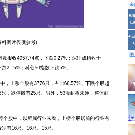
今
永
山
今日
资料图片仅供参考)
图
报收4057.74点，下跌0.27%；深证成指收于
指下跌2.15%；科创50指数下跌5%。
，上涨个股有3776只，占比68.57%，下跌个股超
66只，跌停股有25只。另外，53股封板未遂，整体封
涨停个股中，以所属行业来看，上榜个股居前的行业有
有16只、16只、15只。