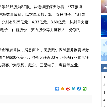
王等46只股为ST股。从连续涨停天数看，*ST雅博、
涨停板数量最多。以封单金额计算，春秋电子、*ST闻
有5.25亿元、4.33亿元、3.69亿元。从封单力度
秋电子、仁智股份、英力股份等力度较大，分别为
金额居首位，消息面上，美股戴尔因AI服务器需求激
上调至约600亿美元，股价大涨近33%，带动行业景气预
主要客户为联想、戴尔、三星电子、惠普等企业。
4
金
1
民
2
3
4