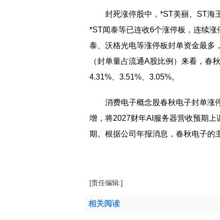
封死涨停股中，*ST美丽、ST海
*ST闻泰等已连收6个涨停板，连续
泰、沃格光电等涨停板封单资金最多，分别
（封单量占流通A股比例）来看，春
4.31%、3.51%、3.05%。
消费电子概念股春秋电子封单涨停
增，将2027财年AI服务器营收预期
期。根据公司年报消息，春秋电子的
标签：
涨停
封单
消费电子
概念股
揭秘
资
[责任编辑:]
相关阅读