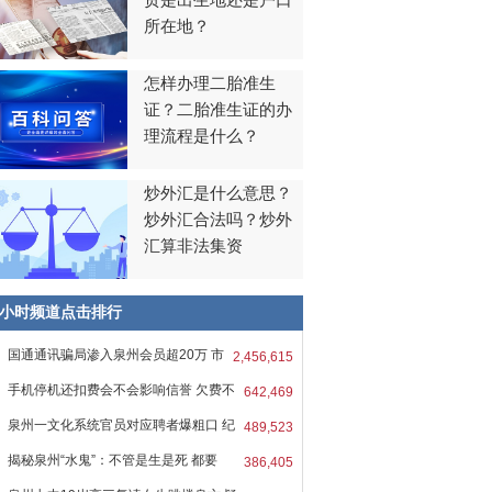
贯是出生地还是户口
所在地？
怎样办理二胎准生
证？二胎准生证的办
理流程是什么？
炒外汇是什么意思？
炒外汇合法吗？炒外
汇算非法集资
8小时频道点击排行
国通通讯骗局渗入泉州会员超20万 市
2,456,615
手机停机还扣费会不会影响信誉 欠费不
642,469
泉州一文化系统官员对应聘者爆粗口 纪
489,523
揭秘泉州“水鬼”：不管是生是死 都要
386,405