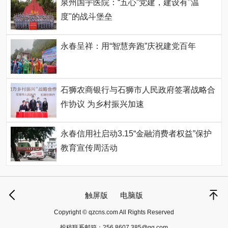
泉州国宇医院：“五心”党建，建设有"温
度"的战斗堡垒
永春呈祥：用“智慧奔跑”庆祝建党百年
石狮农商银行与石狮市人民政府签署战略合
作协议 为乡村振兴加速
永春信用社启动3.15“金融消费者权益”保护
教育宣传周活动
触屏版
电脑版
Copyright © qzcns.com All Rights Reserved
投稿联系邮箱：
256 8607 385@qq.com