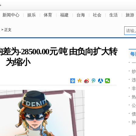
新闻中心
娱乐
体育
福建
台海
社会
生活
旅游
点
> 正文
为-28500.00元/吨 由负向扩大转
每
为缩小
一
炒
违
非
热
公
债
肿