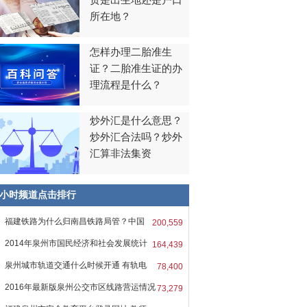
贯是出生地还是户口
所在地？
怎样办理二胎准生
证？二胎准生证的办
理流程是什么？
炒外汇是什么意思？
炒外汇合法吗？炒外
汇算非法集资
8小时频道点击排行
福建铁路为什么归南昌铁路局管？中国
200,559
2014年泉州市国民经济和社会发展统计
164,439
报
泉州城市轨道交通什么时候开通 有轨电
78,400
2016年最新版泉州公交市区线路营运情况
73,279