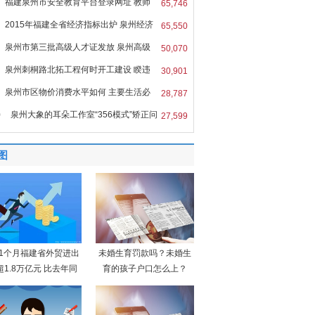
福建泉州市安全教育平台登录网址 教师
65,746
2015年福建全省经济指标出炉 泉州经济
65,550
泉州市第三批高级人才证发放 泉州高级
50,070
泉州刺桐路北拓工程何时开工建设 睽违
30,901
泉州市区物价消费水平如何 主要生活必
28,787
0
泉州大象的耳朵工作室“356模式”矫正问
27,599
图
11个月福建省外贸进出
未婚生育罚款吗？未婚生
超1.8万亿元 比去年同
育的孩子户口怎么上？