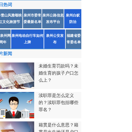
日热词
春雪山风雅颂映
泉州市委常
泉州公路信息
泉州白蚁
红文化旅游节
委最新名单
发布平台
防治
泉州网
泉州电动自行车如何
泉州公安发
福建省委
1周年
上牌
布
常委名单
片新闻
未婚生育罚款吗？未
婚生育的孩子户口怎
么上？
渎职罪是怎么定义
的？渎职罪包括哪些
罪名？
籍贯是什么意思？籍