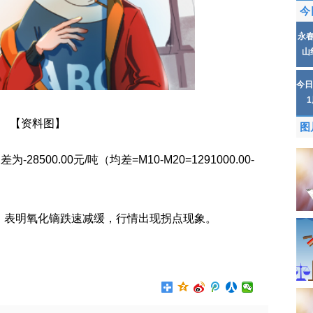
今
永
山
今日
【资料图】
图
8500.00元/吨（均差=M10-M20=1291000.00-
，表明氧化镝跌速减缓，行情出现拐点现象。