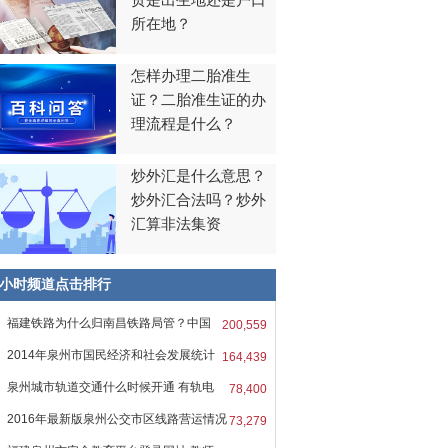
贯是出生地还是户口
所在地？
怎样办理二胎准生
证？二胎准生证的办
理流程是什么？
炒外汇是什么意思？
炒外汇合法吗？炒外
汇算非法集资
8小时频道点击排行
福建铁路为什么归南昌铁路局管？中国
200,559
2014年泉州市国民经济和社会发展统计
164,439
报
泉州城市轨道交通什么时候开通 有轨电
78,400
2016年最新版泉州公交市区线路营运情况
73,279