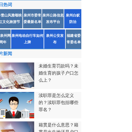
日热词
春雪山风雅颂映
泉州市委常
泉州公路信息
泉州白蚁
红文化旅游节
委最新名单
发布平台
防治
泉州网
泉州电动自行车如何
泉州公安发
福建省委
1周年
上牌
布
常委名单
片新闻
未婚生育罚款吗？未
婚生育的孩子户口怎
么上？
渎职罪是怎么定义
的？渎职罪包括哪些
罪名？
籍贯是什么意思？籍