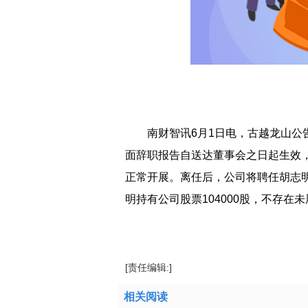
南财智讯6月1日电，古越龙山
面辞职报告自送达董事会之日起生效
正常开展。离任后，公司将聘任胡志明
明持有公司股票104000股，不存在
标签：
离任
古越龙山
总经理
公告
相关
工
[责任编辑:]
相关阅读