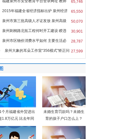
福建泉州市安全教育平台登录网址 教师
65,746
2015年福建全省经济指标出炉 泉州经济
65,550
泉州市第三批高级人才证发放 泉州高级
50,070
泉州刺桐路北拓工程何时开工建设 睽违
30,901
泉州市区物价消费水平如何 主要生活必
28,787
0
泉州大象的耳朵工作室“356模式”矫正问
27,599
图
11个月福建省外贸进出
未婚生育罚款吗？未婚生
超1.8万亿元 比去年同
育的孩子户口怎么上？