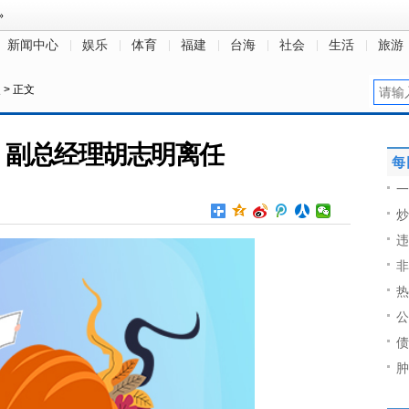
新闻中心
娱乐
体育
福建
台海
社会
生活
旅游
点
> 正文
：副总经理胡志明离任
每
一
炒
违
非
热
公
债
肿