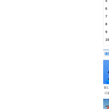
5
6
建
7
201
8
30
9
成
1
导
读
前
口