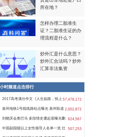
贯是出生地还是户口
所在地？
怎样办理二胎准生
证？二胎准生证的办
理流程是什么？
炒外汇是什么意思？
炒外汇合法吗？炒外
汇算非法集资
8小时频道点击排行
2017高考满分作文《人生如路，快上
57,478,172
吧
泉州地铁1号线线路站点曝光 泉州轨道
2,002,872
刘晓庆会奥巴马 多段情史遭起底曝光删
624,567
中国副国级以上女性领导人名单一览 仕
507,253