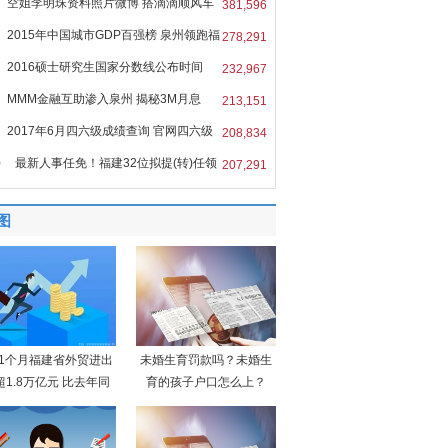
空姐李明珠资料照片微博 搭滴滴顺风车
381,596
2015年中国城市GDP百强榜 泉州领跑福
278,291
2016硕士研究生国家分数线公布时间
232,967
MMM金融互助渗入泉州 揭秘3M月息
213,151
%的
2017年6月四六级成绩查询 官网四六级
208,834
0
最新人事任免！福建32位拟提(转)任领
207,291
图
11个月福建省外贸进出
未婚生育罚款吗？未婚生
超1.8万亿元 比去年同
育的孩子户口怎么上？