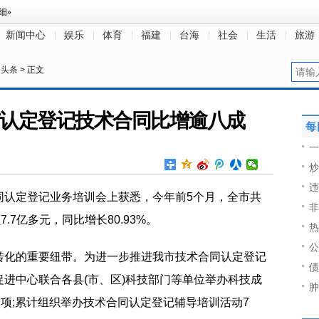
新闻中心
娱乐
体育
福建
台海
社会
生活
旅游
日头条
> 正文
市认定登记技术合同比增逾八成
每
一
炒
违
同认定登记业务培训会上获悉，今年前5个月，全市共
非
.7亿多元，同比增长80.93%。
热
公
转化的重要纽带。为进一步推进我市技术合同认定登记
债
进中心联合各县(市、区)科技部门等单位举办科技成
肿
余项;累计组织举办技术合同认定登记辅导培训活动7