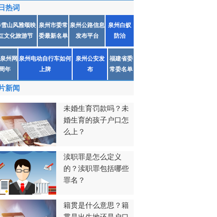
日热词
春雪山风雅颂映
泉州市委常
泉州公路信息
泉州白蚁
红文化旅游节
委最新名单
发布平台
防治
泉州网
泉州电动自行车如何
泉州公安发
福建省委
1周年
上牌
布
常委名单
片新闻
未婚生育罚款吗？未
婚生育的孩子户口怎
么上？
渎职罪是怎么定义
的？渎职罪包括哪些
罪名？
籍贯是什么意思？籍