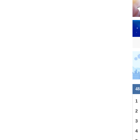
4
1
车
2
交
3
4