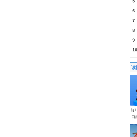
5
6
建
7
201
8
30
9
成
1
导
读
前
口