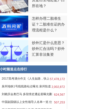
贯是出生地还是户口
所在地？
怎样办理二胎准生
证？二胎准生证的办
理流程是什么？
炒外汇是什么意思？
炒外汇合法吗？炒外
汇算非法集资
8小时频道点击排行
2017高考满分作文《人生如路，快上
57,478,172
吧
泉州地铁1号线线路站点曝光 泉州轨道
2,002,872
刘晓庆会奥巴马 多段情史遭起底曝光删
624,567
中国副国级以上女性领导人名单一览 仕
507,253