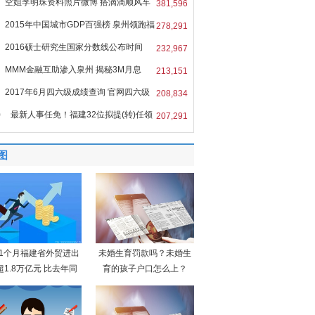
空姐李明珠资料照片微博 搭滴滴顺风车
381,596
2015年中国城市GDP百强榜 泉州领跑福
278,291
2016硕士研究生国家分数线公布时间
232,967
MMM金融互助渗入泉州 揭秘3M月息
213,151
%的
2017年6月四六级成绩查询 官网四六级
208,834
0
最新人事任免！福建32位拟提(转)任领
207,291
图
11个月福建省外贸进出
未婚生育罚款吗？未婚生
超1.8万亿元 比去年同
育的孩子户口怎么上？