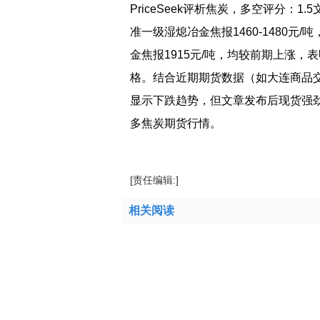
PriceSeek评析焦炭，多空评分：
准一级湿熄冶金焦报1460-1480元/
金焦报1915元/吨，均较前期上涨
格。结合近期期货数据（如大连商品交易所
显示下跌趋势，但文章发布后现货强
多焦炭期货行情。
标签：
焦炭
[责任编辑:]
相关阅读