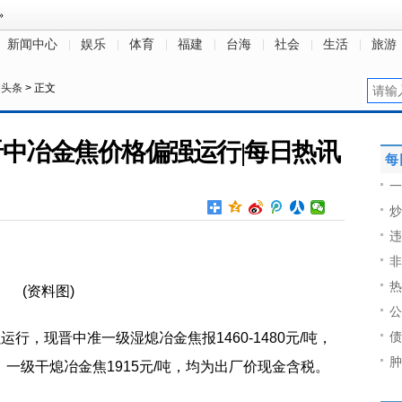
新闻中心
娱乐
体育
福建
台海
社会
生活
旅游
日头条
> 正文
醒：晋中冶金焦价格偏强运行|每日热讯
每
一
炒
违
非
热
(资料图)
公
债
行，现晋中准一级湿熄冶金焦报1460-1480元/吨，
肿
/吨，一级干熄冶金焦1915元/吨，均为出厂价现金含税。