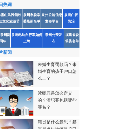
日热词
春雪山风雅颂映
泉州市委常
泉州公路信息
泉州白蚁
红文化旅游节
委最新名单
发布平台
防治
泉州网
泉州电动自行车如何
泉州公安发
福建省委
1周年
上牌
布
常委名单
片新闻
未婚生育罚款吗？未
婚生育的孩子户口怎
么上？
渎职罪是怎么定义
的？渎职罪包括哪些
罪名？
籍贯是什么意思？籍