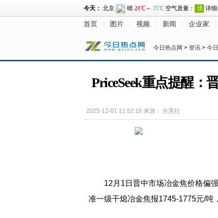
首页
图片
视频
新闻
企业家
今日热点网
>
资讯
>
今
PriceSeek重点提
2025-12-01 11:52:18
来源：
生意社
12月1日晋中市场冶金焦价格偏强运
准一级干熄冶金焦报1745-1775元