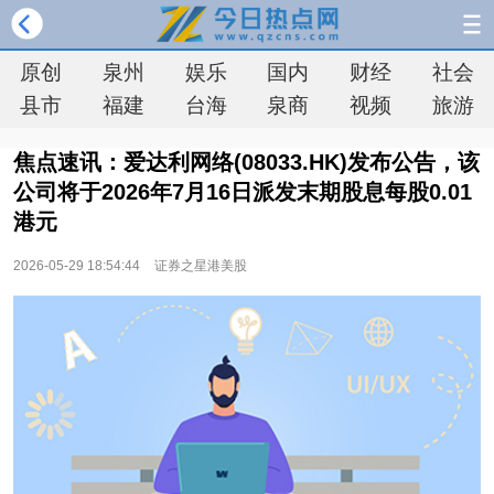
原创
泉州
娱乐
国内
财经
社会
县市
福建
台海
泉商
视频
旅游
焦点速讯：爱达利网络(08033.HK)发布公告，该
公司将于2026年7月16日派发末期股息每股0.01
港元
2026-05-29 18:54:44
证券之星港美股