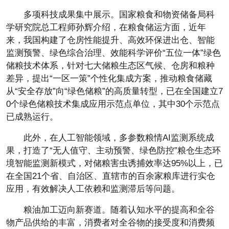
多项科技成果集中展示。国家粮食和物资储备局科
学研究院总工程师孙辉介绍，在粮食储运方面，近年
来，我国构建了仓房性能提升、高效环保进出仓、智能
监测预警、绿色综合治理、效能科学评价“五位一体”绿色
储粮技术体系，针对七大储粮生态区气候、仓房和粮种
差异，提出“一区一策”个性化集成方案，推动粮食储藏
从“安全存放”向“绿色储粮”的高质量转型，已在全国建立7
0个绿色储粮技术集成应用示范点单位，其中30个示范点
已成熟运行。
此外，在人工智能领域，多参数粮情AI监测系统成
果，打造了“无人值守、主动预警、绿色防控”粮仓生态环
境智能监测新模式，对储粮害虫诱捕效率达95%以上，已
在全国21个省、自治区、直辖市的百余家粮库进行实仓
应用，有效解决人工依赖和监测滞后等问题。
粮油加工迈向新赛道。随着认知水平的提高和全谷
物产品供给的丰富，消费者对全谷物的接受度和消费频